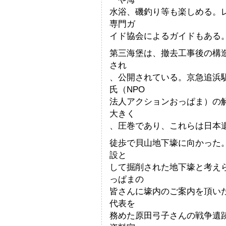
水浴、磯釣り等も楽しめる。
専門ガ
イド協会によるガイドもある
第三海堡は、撤去工事後の構造
され
、公開されている。京急追浜
氏（NPO
法人アクションおっぱま）の
大きく
、圧巻であり、これらは日本
徒歩で貝山地下壕に向かった
設と
して掘削された地下壕と考え
っぱまの
皆さんに壕内のご案内を頂い
代表を
務めた原田弓子さんの戦争遺