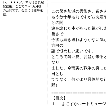
い。 ▲▲▲メルマガは会員宛
━━━━━━━━━━━━━
配信後、ここで２～3カ月後
の公開です。会員には随時送
この暑さ加減の異常さ、皆さ
信。
もう数十年も前ですが西丸震
との関
連を論じた本があった気がし
暑さで
今後も続き逃れようがない気
方向の
話で恨めしい思いです。
ところで暑い夏、お盆が来る
なり
ました。今現実の戦争の真っ
日とし
てでなく、何かより具体的な
野）
=======================
【目次】
１. 「よこすかルートミュー