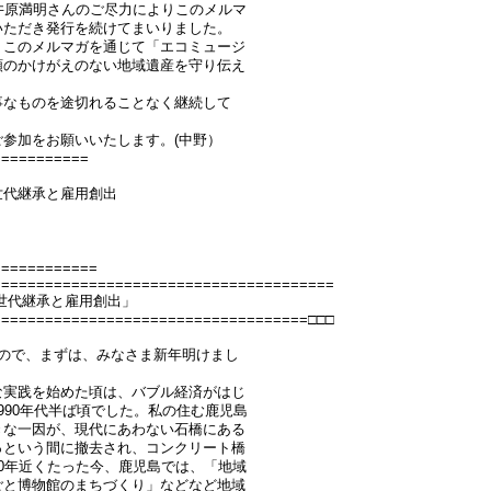
井原満明さんのご尽力によりこのメルマ
いただき発行を続けてまいりました。
、このメルマガを通じて「エコミュージ
類のかけがえのない地域遺産を守り伝え
事なものを途切れることなく継続して
参加をお願いいたします。(中野）
===========
世代継承と雇用創出
============
=======================================
世代継承と雇用創出」
====================================□□□
ので、まずは、みなさま新年明けまし
な実践を始めた頃は、バブル経済がはじ
990年代半ば頃でした。私の住む鹿児島
きな一因が、現代にあわない石橋にある
っという間に撤去され、コンクリート橋
0年近くたった今、鹿児島では、「地域
ごと博物館のまちづくり」などなど地域