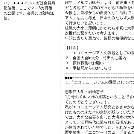
昨年「メルマガ60号」より、前理事・
い。 ▲▲▲メルマガは会員宛
ガも各地でご活躍の方々からの執筆を
配信後、ここで２～3カ月後
今後も、皆様からの自発的なご活動で
の公開です。会員には随時送
アム」を共に考え、日本のみならず人
信。
て行きたいと思います。
組織の大小、形態にかかわらず真に大
次世代に繋ぎたいと考えます。
年頭に当たり重ねて、皆様の積極的なご
============================
【目次】
１．エコミュージアムの課題としての
２．全国大会in大分・竹田のご案内
３．原稿募集のお願い
４．事務局からのおしらせ
============================
■■■=========================
１.「エコミュージアムの課題としての
============================
志學館大学・岩橋恵子
1月号のメルマガの原稿ということです
ておめでとうございます。
私がエコミュージアム研究とささやか
けたものの未だその余韻が残っていた1
では、大きな被害を出した大洪水の大
として、江戸時代に造られた石橋があ
が建設されていた頃でした。それから2
歴史散歩」「エコツーリズム」「まる