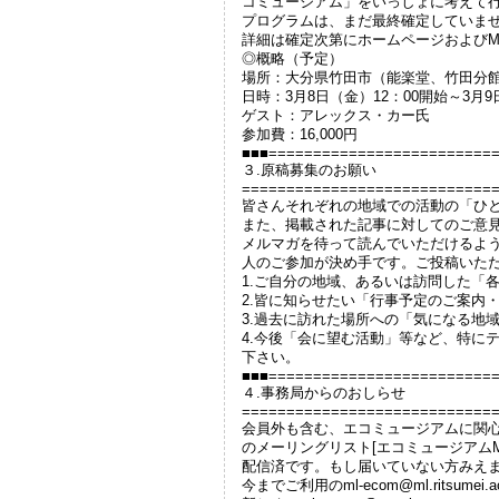
コミュージアム」をいっしょに考えて
プログラムは、まだ最終確定していませ
詳細は確定次第にホームページおよびM
◎概略（予定）
場所：大分県竹田市（能楽堂、竹田分
日時：3月8日（金）12：00開始～3月9
ゲスト：アレックス・カー氏
参加費：16,000円
■■■=========================
３.原稿募集のお願い
============================
皆さんそれぞれの地域での活動の「ひ
また、掲載された記事に対してのご意
メルマガを待って読んでいただけるよ
人のご参加が決め手です。ご投稿いた
1.ご自分の地域、あるいは訪問した「
2.皆に知らせたい「行事予定のご案内
3.過去に訪れた場所への「気になる地
4.今後「会に望む活動」等など、特に
下さい。
■■■=========================
４.事務局からのおしらせ
============================
会員外も含む、エコミュージアムに関
のメーリングリスト[エコミュージアムML:1
配信済です。もし届いていない方みえ
今までご利用のml-ecom@ml.ritsume