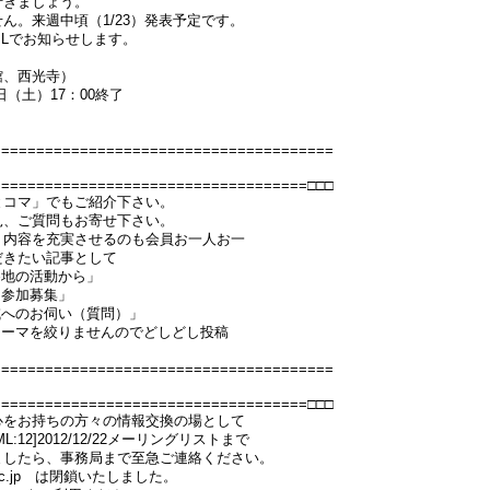
行きましょう。
ん。来週中頃（1/23）発表予定です。
Lでお知らせします。
館、西光寺）
日（土）17：00終了
=======================================
====================================□□□
とコマ」でもご紹介下さい。
見、ご質問もお寄せ下さい。
う内容を充実させるのも会員お一人お一
だきたい記事として
各地の活動から」
・参加募集」
域へのお伺い（質問）」
テーマを絞りませんのでどしどし投稿
=======================================
====================================□□□
心をお持ちの方々の情報交換の場として
2]2012/12/22メーリングリストまで
ましたら、事務局まで至急ご連絡ください。
i.ac.jp は閉鎖いたしました。