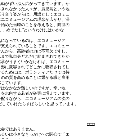
活動がずいぶん広がってきています。か
ちきれなかった人々が、鹿児島という地
語り合う姿からは、用語としてエコミュ
にエコミュージアムの理念が広がり、浸
を始めた当時のことを考えると、隔世の
し、めでたし”というわけにはいかな
気になっているのは、エコミュージア
で支えられていることです。エコミュー
せんから、高齢者の力は不可欠ですし、
れまで私自身どれだけ励まされてきたか
継承がうまくいかなければ、エコミュー
う形に変容されてどこかに吸収されてし
するためには、ボランティアだけでは持
ものの質を高めることに繋がる職と雇用
感じています。
ではなかなか難しいのですが、幸い地
とを志向する若者が確実に増えています。
を配りながら、エコミュージアムの次の
りだしていけたらすばらしいと思っています。
=======================================
====================================□□□
大会ではありません。
あるいは小さなきっかけへの関心で「エ