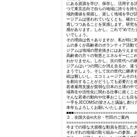
にある資源を学び、保存し、活用する
つて東京志向で自らの地域に誇りを持
域的価値を発掘し、楽しく地域を学び
ージアムは使われていなくとも、確か
透しつつあることを実感します。研究
感があります。しかし、これで”めでた
いでしょう。
その理由は色々ありますが、私が特に
ムの多くが高齢者のボランティア活動
ジアムは地域の歴史抜きにはありえま
高齢者の方々の智恵とエネルギーにこ
わかりません。しかし、次の世代への
ジアムはいつの間にか消え去るか、違
まうでしょう。そして次の世代に継承
続は難しいし、エコミュージアムその
を創出することがどうしても必要だと
若者雇用支援が貧弱な日本の土壌の中
域再生や活性化に関わる仕事に就くこ
そんな若者の動向や仕事おこしにも目
一手をJECOMSの皆さんと議論し創
本年もよろしくお願いいたします。
■■■=========================
２．全国大会in大分・竹田のご案内
============================
今までの様な大規模な動員を想定した
それぞれの地域の取り組みへの参加、