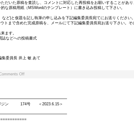
いただいた原稿を査読し、コメントに対応した再投稿をお願いすることがあり
的な原稿用紙（MSWordのテンプレート）に書き込み投稿して下さい。
」など)と仮題を記し執筆の申し込みを下記編集委員長宛てにお送りください
日 (レイアウトまで含めた完成原稿を、メールにて下記編集委員長宛お送り下さい
出来ます。
機関誌などへの投稿書式
）
.jp 編集委員長 井上 敏 あて
Comments Off
━━━━━━━━━━━━━━━━━━
ン 174号 ＜2023.6.15＞
━━━━━━━━━━━━━━━━━━
============