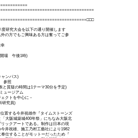
============
=======================================
====================================□□□
3年度研究大会を以下の通り開催します
以外の方でもご興味ある方は奮ってご参
雅幸
 (開場 午後1時)
キャンパス)
us/ 参照
表と質疑の時間は1テーマ30分を予定)
ミュージアム
ジェクトを中心に－
科研究員)
に位置する今井祝雄作『タイムストーンズ
と「大阪城築城400年祭」にちなみ大阪北
ブリックアートである。制作は日本の現
今井祝雄、施工乃村工藝社により1982
に奉仕することがモットーだったため『