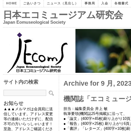
HOME
ごあいさつ
ニュース（見出し）
事務局
入会
各種書式
日本エコミュージアム研究会
Japan Eomuseological Society
サイト内の検索
Archive for 9 月, 202
機関誌「エコミュージ
お知らせ
担当：編集委員会 井上 敏
▲▲▲メルマガは会員宛に送
執筆要領(機関誌25号掲載)に沿って、
信しています。アドレス変更
●「論文」(400字×45枚)刷り上がり10
等の連絡いただけずに、配信
●「報告」(400字×25枚) 刷り上がり6
不可の方いらっしゃいます！
●「書評」「レターズ」(400字×10枚
至急、アドレスご確認くださ