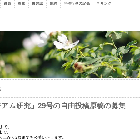
役員
憲章
機関誌
規約
開催行事の記録
＊リンク
3
アム研究」29号の自由投稿原稿の募集
頁まで、
頁まで、
)刷り上がり2頁までを公募いたします。