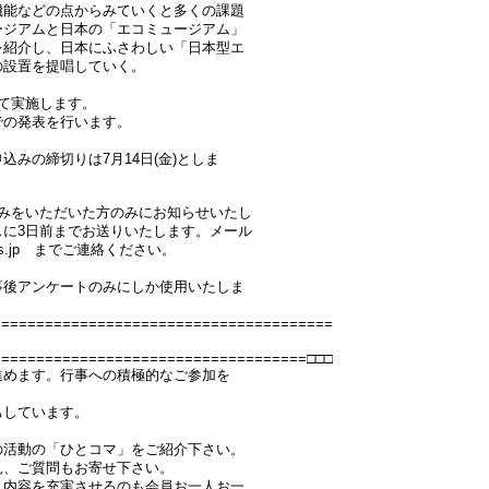
機能などの点からみていくと多くの課題
ージアムと日本の「エコミュージアム」
を紹介し、日本にふさわしい「日本型エ
の設置を提唱していく。
して実施します。
での発表を行います。
みの締切りは7月14日(金)としま
込みをいただいた方のみにお知らせいたし
に3日前までお送りいたします。メール
ms.jp までご連絡ください。
事後アンケートのみにしか使用いたしま
=======================================
====================================□□□
進めます。行事への積極的なご参加を
ちしています。
の活動の「ひとコマ」をご紹介下さい。
見、ご質問もお寄せ下さい。
う内容を充実させるのも会員お一人お一