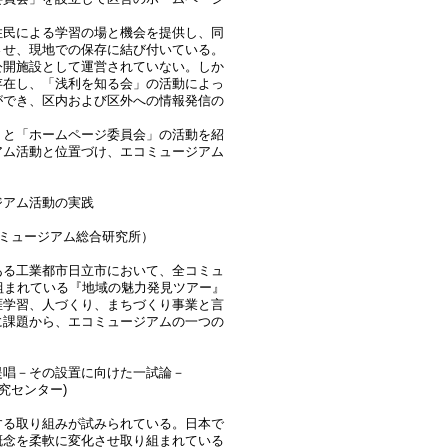
住民による学習の場と機会を提供し、同
させ、現地での保存に結び付いている。
公開施設として運営されていない。しか
存在し、「浅利を知る会」の活動によっ
ができ、区内および区外への情報発信の
」と「ホームページ委員会」の活動を紹
アム活動と位置づけ、エコミュージアム
ジアム活動の実践
コミュージアム総合研究所）
ある工業都市日立市において、全コミュ
組まれている『地域の魅力発見ツアー』
涯学習、人づくり、まちづくり事業と言
に課題から、エコミュージアムの一つの
提唱－その設置に向けた一試論－
究センター)
する取り組みが試みられている。日本で
概念を柔軟に変化させ取り組まれている