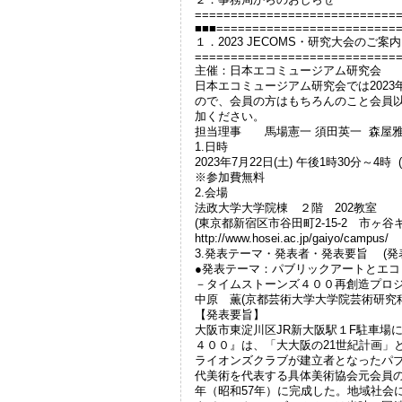
============================
■■■=========================
１．2023 JECOMS・研究大会のご案内
============================
主催：日本エコミュージアム研究会
日本エコミュージアム研究会では202
ので、会員の方はもちろんのこと会員
加ください。
担当理事 馬場憲一 須田英一 森屋
1.日時
2023年7月22日(土) 午後1時30分～4時
※参加費無料
2.会場
法政大学大学院棟 ２階 202教室
(東京都新宿区市谷田町2-15-2 市ヶ谷
http://www.hosei.ac.jp/gaiyo/camp
3.発表テーマ・発表者・発表要旨 (発
●発表テーマ：パブリックアートとエコ
－タイムストーンズ４００再創造プロ
中原 薫(京都芸術大学大学院芸術研究
【発表要旨】
大阪市東淀川区JR新大阪駅１F駐車場
４００』は、「大大阪の21世紀計画」
ライオンズクラブが建立者となったパ
代美術を代表する具体美術協会元会員の
年（昭和57年）に完成した。地域社会