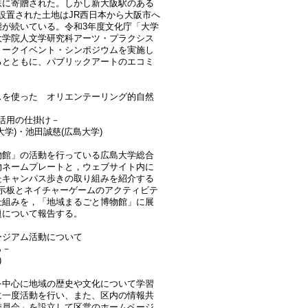
鉄に寄贈された。しかし新大阪駅のある
初設置された土地はJR西日本から大阪市へ
が続いている。令和3年度文化庁「大学
大学院人文学研究科アーツ・プラクシス
トークイベント・シンポジウムを実施し
るとともに、パブリックアートのエコミ
スを使った オリエンテーリング的自然
活用の仕掛け－
学)・池田誠慈(広島大学)
物館」の活動を行っている広島大学総合
物ネームプレートと，ウェブサイト内に
たキャンパス歩きの取り組みを紹介する
示板とネイチャーゲームのアクティビテ
仕組みを，「地域まるごと博物館」に展
題について報告する。
ージアム活動について
ら－
)
を中心に地域の歴史や文化について学習
に一度活動を行い、また、区内の情報共
委員会」を設立して区営のホームページ