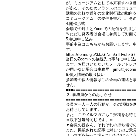
が、ミュージアムとして本来有すべき
がある。そのためフランスのエコミュ
活動の比較や近年の文化財行政の動向
コミュージアム」の要件を提示し、そ
4.開催形式
会場での対面とZoomでの配信を併用
※ただし発表者は会場に参集して対面
5.参加申し込み
事前申込はこちらからお願いします。申込
す。
https://forms.gle/3JaGtNm9aTHvdhxS7
当日のZoomへの接続先は事前に申し
ます。お届けいただいたメールアドレス
が届かない場合は事務局 jimu@jeco
6.個人情報の取り扱い
参加者の個人情報はこの企画の連絡と
せん。
■■■=========================
２. 事務局からのおしらせ
============================
会員お一人一人の行動が、会の活動を
お待ちしています。
また、このメルマガにもご投稿をお待
≪以下は毎号同じです。≫
▼会員の皆さん、それぞれの持ち場で
また、掲載された記事に対してのご意
メルマガを待って読んでいただけるよ