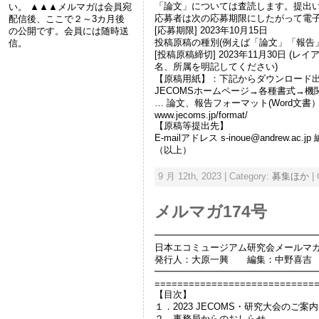
「論文」については査読します。提出
い。 ▲▲▲メルマガは会員宛
応募者は次の応募期限にしたがって電子
配信後、ここで２～3カ月後
[応募期限] 2023年10月15日
の公開です。会員には随時送
投稿原稿の種別(例えば「論文」「報告
信。
[投稿原稿締切] 2023年11月30
名、所属を明記してください)
【原稿用紙】：下記からダウンロード
JECOMSホームページ→各種書式→
… 論文、報告フォーマット(Word文書
www.jecoms.jp/format/
【原稿等提出先】
E-mailアドレス s-inoue@andrew.ac
（以上）
9 月 12th, 2023 | Category:
募集ほか
|
メルマガ174号
━━━━━━━━━━━━━━━━━
日本エコミュージアム研究会メールマガジ
発行人：大原一興 編集：中野喜吉
━━━━━━━━━━━━━━━━━
============================
【目次】
１．2023 JECOMS・研究大会のご案内
２．事務局からのおしらせ