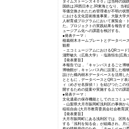
タイムストーンズ４００』は当時の国
国鉄はJR西日本とJR東海となり、当
等価交換されたため管理者が不明の状態
における文化芸術推進事業」大阪大学
人材育成プログラムにおいて展覧会・
た。プロジェクトの実践結果を報告す
ュージアム化への課題を検討する。
●発表テーマ：
植栽樹木ネームプレートとデータベー
観察
－エコミュージアムにおけるQRコード
淺野敏久（広島大学）・塩路恒生(広島大
【発表要旨】
本報告では，「キャンパスまるごと博
博物館が，キャンパス内に設置した植
設けた構内樹木データベースを活用し
とともに，データベースとQRコード表
ィ（めざせ名探偵！）を結びつたこの
開するための提案や実施する上での課
●発表テーマ：
文化遺産の保存機能としてのエコミュ
－山梨県大月市賑岡町浅利区の事例か
稲垣自由 (大月市教育委員会社会教育課
【発表要旨】
大月市賑岡町にある浅利区では、区民
する「浅利を知る会」が組織され、月
有や情報発信のため、「ホームページ