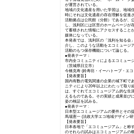
が運営されている。
地域の文化遺産を用いた学習は、地域
時にそれは文化遺産の存在理解を促進
活動拠点は公民館（分館）であるが、
し、浅利区には区営のホームページが
て蓄積された情報にアクセスすること
媒体になっている。
本発表では、浅利区の「浅利を知る会
介し、このような活動をエコミュージ
活動のもつ保存機能について論じる。
●発表テーマ：
市内全コミュニティによるエコミュー
（茨城県日立市）
今橋克寿 (鈴寿坊・イーハトーブ・エ
【発表要旨】
国内有数の電気関連の企業の城下町で
ニティにより20年以上にわたって取り
は、すぐれてエコミュージアム的な生
えるものである。その実績と成果並び
姿の検証を試みる。
●発表テーマ :
日本型エコミュージアムの要件とその
馬場憲一 (法政大学エコ地域デザイン研
【発表要旨】
日本各地で「エコミュージアム」と称
のそれらの試みはエコミュージアムの