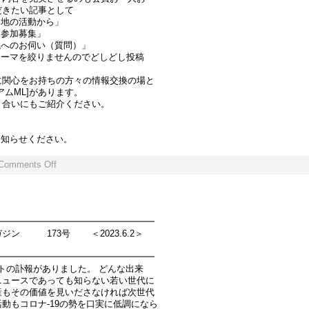
だきたい記事として
各地の活動から」
・参加募集」
域へのお伺い（質問）」
テーマを絞りませんのでどしどし投稿
に関心をお持ちの方々の情報交換の場と
ムML]があります。
り合いにもご紹介ください。
お知らせください。
Comments Off
━━━━━━━━━━━━━━━━━━
ジン 173号 ＜2023.6.2＞
━━━━━━━━━━━━━━━━━━
ントの訃報がありました。 どんな出来
ニュースであっても知らない若い世代に
産もその価値を見いださなければ次世代
動もコロナ-19の勢を口実に低調になら