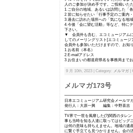
人のご参加が決め手です。ご投稿いた
1.ご自分の地域、あるいは訪問した「
2.皆に知らせたい「行事予定のご案内
3.過去に訪れた場所への「気になる地
4.今後「会に望む活動」等など、特に
下さい。
▼ 会員外も含む、エコミュージアム
してのメーリングリスト[エコミュージア
会員外も参加いただけますので、お知
1.お名前（本名）
2.E-mailアドレス
3.お住まいの都道府県名を事務局まで
9 月 10th, 2023 | Category:
メルマガ
|
メルマガ173号
━━━━━━━━━━━━━━━━━
日本エコミュージアム研究会メールマガ
発行人：大原一興 編集：中野喜吉
━━━━━━━━━━━━━━━━━
TV界で一世を風靡した(?)関西のタレ
事も当時を知る人達に取ってはビッグ
は何の意味も持ちえません。地域の遺
に繋ぐ手立ても見つかりません。会の活