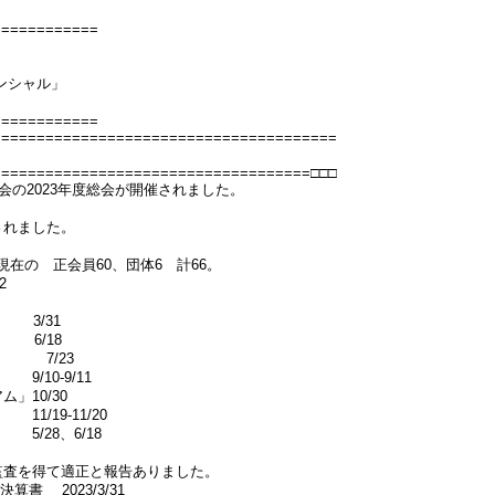
============
ンシャル」
============
=======================================
====================================□□□
究会の2023年度総会が開催されました。
されました。
。
31現在の 正会員60、団体6 計66。
2
/31
6/18
 7/23
0-9/11
」10/30
/19-11/20
、6/18
監査を得て適正と報告ありました。
書 2023/3/31