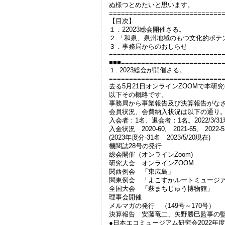
ぬ様つとめたいと思います。
============================
【目次】
１．22023総会開催さる。
２.「和泉、泉州地域のもつ文化的ポテ
３．事務局からのおしらせ
============================
■■■=========================
１. 2023総会が開催さる。
============================
去る5月21日オンラインZOOMで本研
以下その概略です。
事務局から事業報告及び決算報告がな
会員状況、会費納入状況は以下の通り
入会者：1名、退会者：1名。2022/3/
入金状況 2020-60, 2021-65, 2022-5
(2023年度分-31名 2023/5/20現在)
機関誌28号の発行 3
総会開催（オンラインZoom) 
研究大会 オンラインZOOM
関西例会 「東広島」 9/1
関東例会 「よこすかルートミュージアム
全国大会 「萩まちじゅう博物館」 11
理事会開催 5/28
メルマガの発行 （149号～170号）
決算報告 安藤竜二、矢野勝巳監事の
●日本エコミュージアム研究会2022年度決算