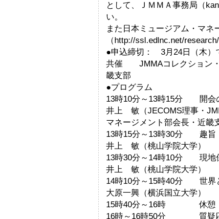
として、ＪＭＭＡ事務局（kanri
い。
また日本ミュージアム・マネ
（http://ssl.edlnc.net
●申込締切： 3月24日（木）
共催 JMMAコレクション
畿支部
●プログラム
13時10分～13時15分 開
井上 敏（JECOMS理事・J
マネージメント部会長・近畿
13時15分～13時30分 趣旨
井上 敏（桃山学院大学）
13時30分～14時10分 
井上 敏（桃山学院大学）
14時10分～15時40分 
大原一興（横浜国立大学）
15時40分～16時 休憩
16時～16時50分 質疑