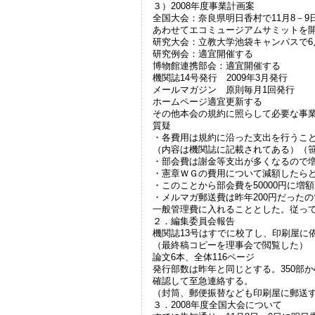
３）2008年度事業計画案
全国大会：奈良県明日香村で11月8－9
あわせてエコミュージアムサミットを
研究大会：立教大学池袋キャンパスで6
研究例会：適宜開催する
博物館連携部会：適宜開催する
機関誌14号発行 2009年3月発行
メールマガジン 原則毎月1回発行
ホームページ適宜更新する
その他本会の規約に照らして必要な事
質疑
・各費用は規約に沿った支出を行うこ
（内容は機関誌に記載されてある）（
・部会費は謝金等支出が多くなるので
・憲章ＷＧの費用について減額したら
・このことから部会費を50000円に増
・メルマガ郵送費は昨年200円だった
一般管理費に入れることとした。従って
２．編集委員会報
機関誌13号はすでに校了し、印刷屋に
（最終稿コピーを理事会で閲覧した）
論文6本、全体116ページ
発行部数は昨年と同じとする。350部か
確認して至急連絡する。
（封筒、郵便振替なども印刷屋に郵送
３．2008年度全国大