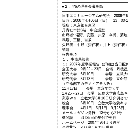
——————————————————
■２．4/6の理事会議事録
——————————————————
日本エコミュージアム研究会 2008年
日時：2008年4月06日（日） 13：00-1
場所：東京都台東区
丹青社本館8階 中会議室
出席者: 淺野、安藤、井原、今橋、菊
馬場、三橋、吉兼
欠席者：中野（委任状）井上（委任状
議題
報告事項
１． 事務局報告 
１）2007年度事業報告（詳細は当日配
全国大会 9月22－23日 会場 丹後
研究大会 6月10日 会場 立教大
研究例会 5月13日 会場 立命館
（立命館アカデメィア＠大阪）
11月17日 会場 東京学芸大学
1月26－27日 会場 広島大学東広島
憲章ＷＧ 立教大学6月10日研究例会で
総会 6月10日 立教大学池袋キャ
理事会 4月1日、6月1日、9月23日、
メールマガジン発行 13号から21号
機関誌 3月25日の奥付で発行
ホームページ 2007年9月より再開
会員状況 2008年3月31日現在