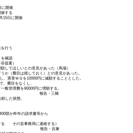
日に開催
開催する
月15日に開催
業を行う
とを確認
笹谷提案）
増額してほしいとの意見があった（馬場）
どうか（費目は残しておく）との意見があった。
額し、憲章ＷＧを10000円に減額することとした。
ので、費目をなくし、
一般管理費を90000円に増額する。
告 報告・三橋
依頼した状態。
400部か昨年の請求書等から
する その旨事務局に連絡する）
会について 報告・吉兼