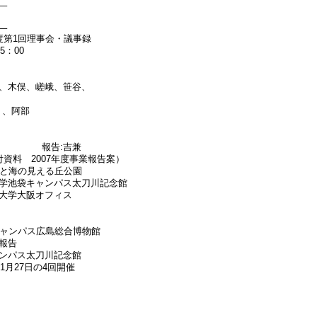
–
–
度第1回理事会・議事録
5：00
地、木俣、嵯峨、笹谷、
）、阿部
報告:吉兼
付資料 2007年度事業報告案）
星と海の見える丘公園
学池袋キャンパス太刀川記念館
大学大阪オフィス
キャンパス広島総合博物館
報告
ンパス太刀川記念館
1月27日の4回開催