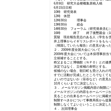
6月9日 研究大会梗概集原稿入稿
6月15日日程
10時 研究発表
12時 休憩
12時30分 理事会
13時30分 総会
14時30分 フォーラム（研究発表含む
16時 終了 終了後懇親会（18
質疑 現在報告意志のある人（学生を
井上理事からイギリスレポートをもら
（帰国していたら報告）の意見があっ
２． 2009年度全国大会について
2009年度大会については木俣理事担
立候補することとする。
秩父まるごと博物館（ＮＰＯ）との連
決定ではなく、立候補の表明とする。
候補のない場合、朝日町も受け入れの
すでに活動が完成したところでなくて
よいのではないか（笹谷など）の意見
10月くらいまでに決定したい。
３． メールマガジン掲載内容の制限に
メールマガジンの内容をホームページ
見ることの出来るホームページに掲載
制限すべきかについて事務局長から提
制限しなくてよいということに決定し
４． 次回理事会