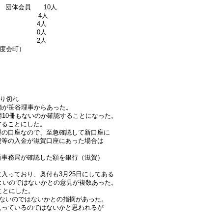
体会員 10人
14人 4人
9人 4人
19人 0人
25人 2人
郡度会町）
り切れ
摘が笹谷理事からあった。
用10冊もないのか確認することになった。
することにした。
理の口座なので、至急確認して新口座に
費等の入金が滋賀口座にあった場合は
新事務局が確認した額を銀行（滋賀）
入っており、奥付も3月25日にしてある
もよいのではないかとの意見が複数あった。
ことにした。
いないのではないかとの指摘があった。
入っているのではないかと思われるが