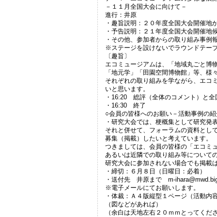
－１１月全国大会に向けて－
進行：井原
・趣旨説明：２０年度全国大会開催地
・予告説明：２１年度全国大会開催地
・その他、参加者からの取り組み事例
※ステージを設けないでラウンドテー
〔趣旨〕
エコミュージアムは、「地域丸ごと博
「地元学」「田園空間博物館」等、様
それぞれの取り組みを学ながら、エコ
いと思います。
・16:20 総評（全体のコメント）と
・16:30 終了
○会員の皆様へのお願い－活動事例の紹
・研究大会では、梗概集として研究発
それと併せて、フォーラムの資料とし
募集（掲載）したいと考えています。
つきましては、会員の皆様の「エコミ
あるいは近隣での取り組み等について
研究大会に参加されない場合でも掲載
・締切：６月８日（日曜日：必着）
・送付先 井原まで m-ihara@mwd.biglo
※電子メールにてお願いします。
・体裁：Ａ４版縦型１ページ（活動内
（図などがあれば）
（余白は天地左右２０ｍｍとってくだ