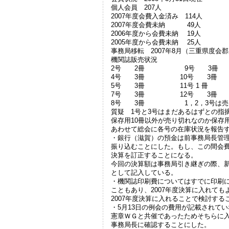
個人会員 207人 団
2007年度会費入金済み 1
2007年度会費未納 4
2006年度から会費未納 
2005年度から会費未納 
事務局移転 2007年8月（三重県度会
機関誌販売状況
2号 2冊 9号 3冊
4号 3冊 10号 3冊
5号 3冊 11号 1 冊
7号 3冊 12号 3冊
8号 3冊 1，2，3号は売
質疑 1号と3号はまだあるはずとの指
保存用10冊以外が売り切れなのか保存
あわせて総会に各号の在庫状況を報告
・銀行（滋賀）の預金は前事務局長管
振り込むことにした。もし、この間会
決算を訂正することになる。
今回の決算額は事務局引き継ぎの際、
として記入している。
・機関誌印刷費についてはすでに印刷に
こともあり、2007年度決算に入れて
2007年度決算に入れることで検討する
・5月13日の例会の費用が記載されて
憲章ＷＧと共催であったためそちらに
事務局長に確認することにした。