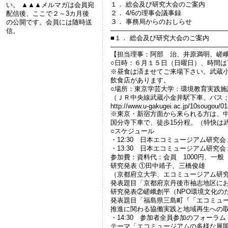
１． 総会及び研究大会のご案内
い。 ▲▲▲メルマガは会員宛
２． 4/6の理事会議事録
配信後、ここで２～3カ月後
３． 事務局からのおしらせ
の公開です。会員には随時送
——————————————————
信。
■１． 総会及び研究大会のご案内
——————————————————
【担当理事：阿部 治、井原満明、嵯
○日時：６月１５日（日曜日）、時間は
※昼食は済ませてご来場下さい。武蔵
飲食店があります。
○場所：東京学芸大学：環境教育実践施
（ＪＲ中央線武蔵小金井駅下車、バス
http://www.u-gakugei.ac.jp/10sougou/01
※東京・新宿方面から来られる方は、
国分寺下車で、徒歩15分程。（特快は
○スケジュール
・12:30 日本エコミュージアム研究
・13:30 日本エコミュージアム研究
参加費：資料代：会員 1000円、一般 2
研究発表 ①田中靖子、三橋俊雄
（京都府立大学、エコミュージアム研
発表題目「京都府京丹後市袖志地区に
研究発表②嵯峨創平（NPO環境文化の
発表題目「福島県三島町『「エコミュージア
推進に関わる協働実践と地域再生への
・14:30 参加者全員参加のフォーラム
テーマ「エコミュージアムの多様な展