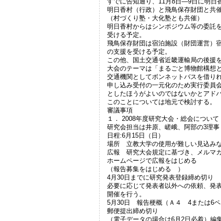
すでに告知通り、11月8日―9日に明日
明日香村（行政）と飛鳥保存財団と共
（村づくり塾・大化塾とも共催）
明日香村からはシンポジウム等の委託を
受ける予定。
飛鳥保存財団は宿泊施設（財団運営）宿
の支援を受ける予定。
この他、国土交通省近畿運輸局の後援
大会のテーマは「まるごと博物館構想
交通機関としてボンネットバスを借り
申し込み受付の一元化のため実行委員
としたほうがよいのではないかとアド
このことについては地元で検討する。
審議事項
１． 2008年度研究大会・総会に
研究会担当は井原、嵯峨、阿部の3理事
日程:6月15日（日）
場所 立教大学の使用が難しい見込み
広報 研究大会規定に基づき、メルマ
ホームページで広報をはじめる
（報告募集をはじめる ）
4月30日までに研究発表登録締め切り
必要に応じて発表者以外への依頼、発
開催を行う。
5月30日 報告梗概（Ａ４ 4または
郵便提出締め切り
（電子データの場合は6月2日必着）編