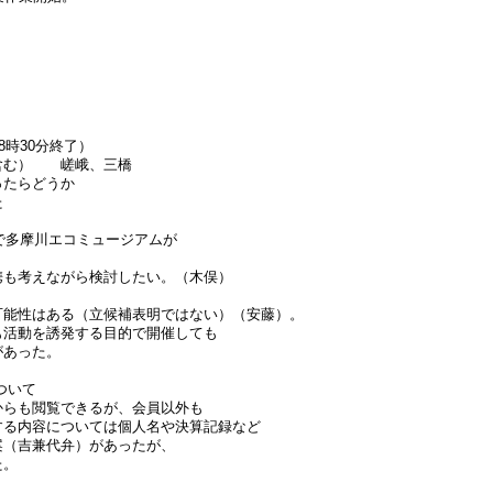
）
時30分終了）
含む） 嵯峨、三橋
ったらどうか
た
当で多摩川エコミュージアムが
携も考えながら検討したい。（木俣）
可能性はある（立候補表明ではない）（安藤）。
も活動を誘発する目的で開催しても
があった。
ついて
からも閲覧できるが、会員以外も
する内容については個人名や決算記録など
案（吉兼代弁）があったが、
た。