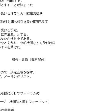
香村で開催する。
催とすることが決まった
受ける形で40万円程度支援を
泊料を15％値引き及び5万円程度
を受ける予定。
と世界遺産」とする。
れないか検討中である。
会などを作り、公的機関などを受付け口
バイスを受けた。
ついて 報告・井原（資料配付）
なので、別途会場を探す。
ガ、メーリングリスト、
表者数に応じてフォーラムの
6ページ 機関誌と同じフォーマット）
集作業開始。