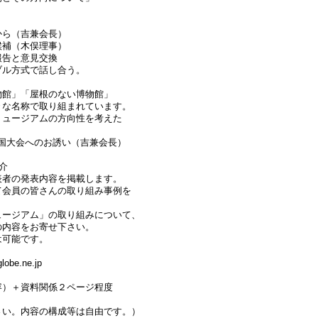
から（吉兼会長）
候補（木俣理事）
報告と意見交換
ブル方式で話し合う。
物館」「屋根のない博物館」
々な名称で取り組まれています。
ミュージアムの方向性を考えた
全国大会へのお誘い（吉兼会長）
介
表者の発表内容を掲載します。
て会員の皆さんの取り組み事例を
ュージアム」の取り組みについて、
の内容をお寄せ下さい。
は可能です。
be.ne.jp
容）＋資料関係２ページ程度
さい。内容の構成等は自由です。）