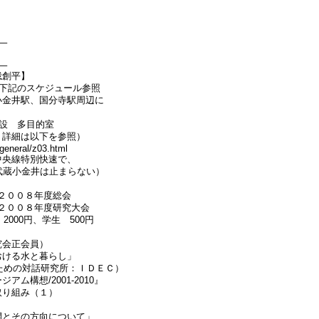
–
–
峨創平】
下記のスケジュール参照
小金井駅、国分寺駅周辺に
設 多目的室
；詳細は以下を参照）
general/z03.html
中央線特別快速で、
武蔵小金井は止まらない）
会２００８年度総会
会２００８年度研究大会
000円、学生 500円
究会正会員）
おける水と暮らし」
ための対話研究所：ＩＤＥＣ）
ム構想/2001-2010』
取り組み（１）
開とその方向について」