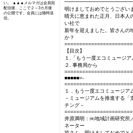
━━━━━━━━━━━━━
い。 ▲▲▲メルマガは会員宛
配信後、ここで２～3カ月後
明けましておめでとうござい
の公開です。会員には随時送
晴天に恵まれた正月、日本人
信。
い社で
新年を迎えました。皆さんの
か？
=======================
【目次】
１.「もう一度エコミュージアム
２. 事務局から
=======================
■■■■■=-
=======================
１．もう一度エコミュージアム
－ミュージアムを推進する「
チング－
=======================
井原満明：㈱地域計画研究所
ネーター
皆さん、明けましておめでと