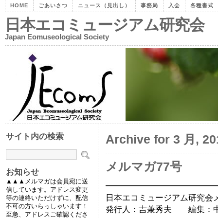
HOME
ごあいさつ
ニュース（見出し）
事務局
入会
各種書式
日本エコミュージアム研究会
Japan Eomuseological Society
サイト内の検索
Archive for 3 月, 20
メルマガ77号
お知らせ
▲▲▲メルマガは会員宛に送
━━━━━━━━━━━━━
信しています。アドレス変更
日本エコミュージアム研究会メール
等の連絡いただけずに、配信
不可の方いらっしゃいます！
発行人：吉兼秀夫 編集：
至急、アドレスご確認くださ