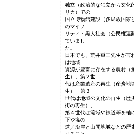
独立（政治的な独立から文化
リカ）での
国立博物館建設（多民族国家
のマイノ
リティ・黒人社会（公民権運
ていまし
た。
日本でも、荒井重三先生が言
は地域
資源が豊富に存在する農村（
生）、第２世
代は産業遺産の再生（産炭地
生）、第３
世代は地域の文化の再生（歴
街の再生）、
第４世代は流域や鉄道等を軸
下や塩の
道／沿岸と山間地域などの歴