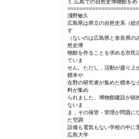
１.広島での自然史博物館をめ
=======================
淺野敏久
広島県は県立の自然史系（総
す
（ないのは広島県と奈良県の
然史博
物館を作ることを求める市民
ていま
せん。ただし，活動が盛り上
標本や
在野の研究者が集めた標本な
料が集め
られました。博物館建設が頓
ないま
ま，その保管・管理が問題に
た空調
設備も電気もない学校の中に置か
広島大学