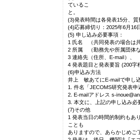
ているこ
と。
(3)発表時間は各発表15分、質
(4)応募締切り：2025年6月16
(5) 申し込み必要事項：
1 氏名 （共同発表の場合は
2 所属 （勤務先や所属団体
3 連絡先（住所、E-mail）、
4 発表題目と発表要旨 (200字
(6)申込み方法
井上 敏あてにE-mailで申
1. 件名「JECOMS研究発表
2. E-mailアドレス s-inoue@an
3. 本文に、上記の申し込み
(7)その他
1 発表当日の時間的制約もあ
ことも
ありますので、あらかじめご
2 発表は、後日、機関誌『エ