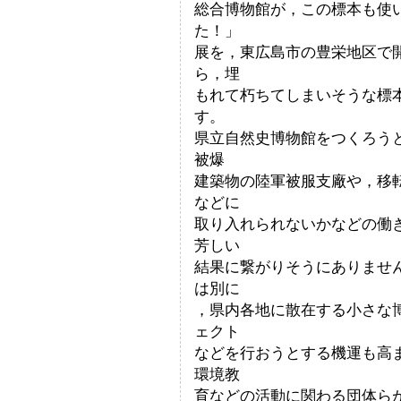
総合博物館が，この標本も使
た！」
展を，東広島市の豊栄地区で
ら，埋
もれて朽ちてしまいそうな標
す。
県立自然史博物館をつくろう
被爆
建築物の陸軍被服支廠や，移
などに
取り入れられないかなどの働
芳しい
結果に繋がりそうにありませ
は別に
，県内各地に散在する小さな
ェクト
などを行おうとする機運も高
環境教
育などの活動に関わる団体ら