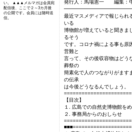
発行人：馬場憲一 編集：
い。 ▲▲▲メルマガは会員宛
配信後、ここで２～3カ月後
━━━━━━━━━━━━━
の公開です。会員には随時送
最近マスメディアで報じられ
信。
いる
博物館が増えていると聞きま
るそう
です。コロナ禍による事も原
営難と
言って、その後収容物はどう
葬祭の
簡素化で人のつながりがます
の伝承
は今後どうなるんでしょう。
=======================
【目次】
１. 広島での自然史博物館を
２. 事務局からのおしらせ
=======================
■■■====================