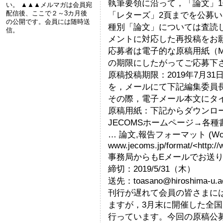
執筆要領に沿って，「論文」1
い。 ▲▲▲メルマガは会員宛
配信後、ここで２～3カ月後
「レターズ」2頁までを公募
の公開です。会員には随時送
種別「論文」については査読
信。
メントに対応した再投稿をお
応募者は電子的な原稿用紙（M
の期限にしたがってご応募下
原稿投稿期限：2019年7月3
を，メールにて下記編集委員
その際，電子メール本文にタ
原稿用紙：下記からダウンロ
JECOMSホームページ→各
… 論文,報告フォーマット (W
www.jecoms.jp/format/<http://
事務局からもEメールでお送
締切：2019/5/31（木）
送先：toasano@hiroshima-u.ac.
刊行が遅れて会員の皆さまに
ますが，3月末に開催した全
行っています。今回の原稿公募