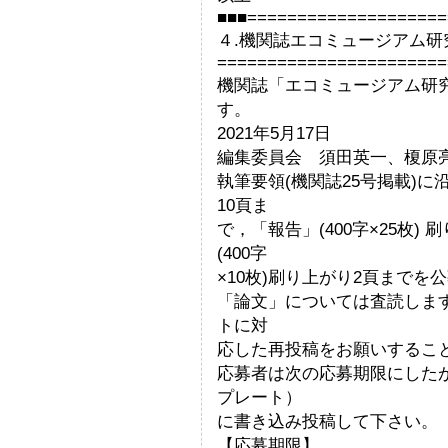
■■■====================
４.機関誌エコミュージアム研
=======================
機関誌「エコミュージアム研究
す。
2021年5月17日
編集委員会 須田英一、榎原
執筆要領(機関誌25号掲載)に沿
10頁ま
で，「報告」(400字×25枚
(400字
×10枚)刷り上がり2頁までを
「論文」については査読しま
トに対
応した再投稿をお願いするこ
応募者は次の応募期限にしたが
プレート）
に書き込み投稿して下さい。
【応募期限】