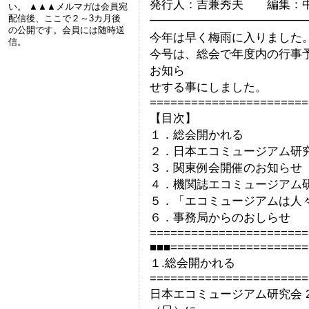
発行人：吉兼秀夫 編集：
い。 ▲▲▲メルマガは会員宛
配信後、ここで２～3カ月後
━━━━━━━━━━━━━
の公開です。会員には随時送
今年は早く梅雨に入りました
信。
今号は、総会で年度内の行事
お知ら
せする事にしました。
=======================
【目次】
１．総会開かれる
２．日本エコミュージアム研
３．関東例会開催のお知らせ
４．機関誌エコミュージアム研
５．「エコミュージアムは人
６．事務局からのおしらせ
=======================
■■■====================
１.総会開かれる
=======================
日本エコミュージアム研究会 2