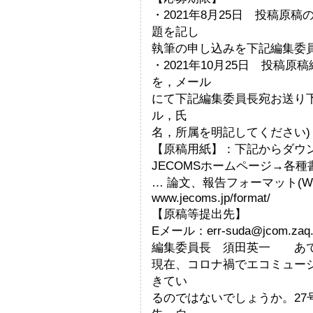
・2021年8月25日 投稿原
題を記し
執筆の申し込みを下記編集委
・2021年10月25日 投稿
を，メール
にて下記編集委員長宛お送り
ル，氏
名，所属を明記してください)
【原稿用紙】：下記からダウ
JECOMSホームページ→各
… 論文、報告フォーマット(W
www.jecoms.jp/format/
【原稿等提出先】
Eメール：err-suda@jcom.zaq.n
編集委員長 須田英一 あ
現在、コロナ禍でエコミュー
きてい
るのではないでしょうか。2