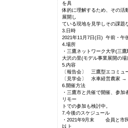
を具
体的に理解するため、その活
展開し
ている現地を見学しその課題
3.日時
2021年11月7日(日) 午前・午
4.場所
・三鷹ネットワーク大学(三鷹
大沢の里(モデル事業展開の場
5.内容
〔報告会〕 三鷹型エコミュ
〔見学会〕 水車経営農家 → 
6.開催方法
・三鷹市と共催で開催、参加
リモー
トでの参加も検討中。
7.今後のスケジュール
・2021年9月末 会員と市
以上