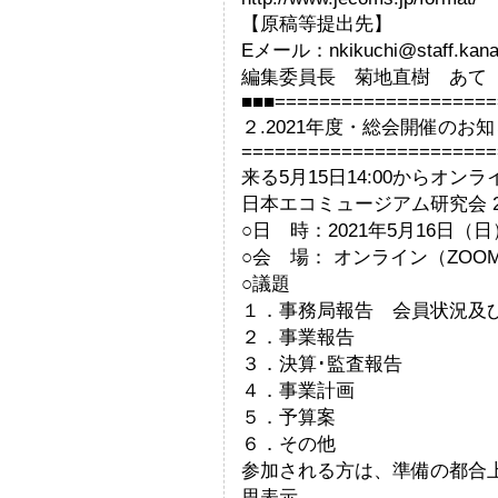
【原稿等提出先】
Eメール：nkikuchi@staff.kanaz
編集委員長 菊地直樹 あて
■■■====================
２.2021年度・総会開催のお
=======================
来る5月15日14:00からオ
日本エコミュージアム研究会 2
○日 時：2021年5月16日（日）1
○会 場： オンライン（ZOO
○議題
１．事務局報告 会員状況及
２．事業報告
３．決算･監査報告
４．事業計画
５．予算案
６．その他
参加される方は、準備の都合
思表示