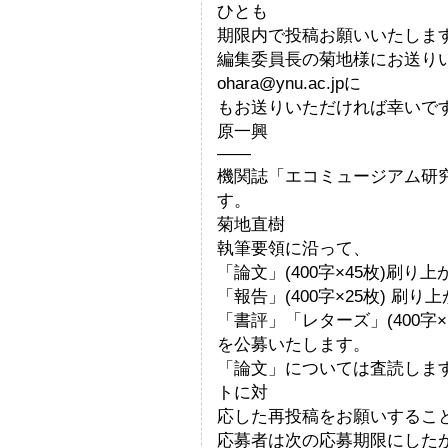
ひとも
期限内で投稿お願いいたしま
編集委員長の菊地様にお送り
ohara@ynu.ac.jpに
もお送りいただ
原一興
——
機関誌「エコミュージアム研究
す。
菊地直樹
執筆要領に沿って、
「論文」(400字×45枚)刷り
「報告」(400字×25枚) 刷り
「書評」「レターズ」(400字×
を公募いたします。
「論文」については査読しま
トに対
応した再投稿をお願いするこ
応募者は次の応募期限にしたが