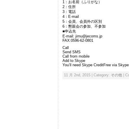
1：お名前（ふりがな）
2：住所
3：電話
4：E-mail
5：会員、会員外の区別
6：懇親会の参加、不参加
■申込先
E-mail: jimu@jecoms.jp
FAX:0596-62-0801
Call
Send SMS
Call from mobile
Add to Skype
You’ll need Skype CreditFree via Skype
11 月 2nd, 2015 | Category:
その他
|
C