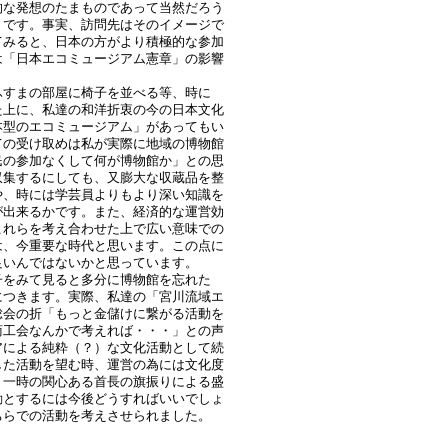
的な発想のたまものであって当然だろう
」です。事実、訪問先はそのイメージで
てみると、日本の方がより積極的な参加
は「日本エコミュージアム憲章」の影響
ふすまの部屋に椅子を並べる等、時に
た上に、私達の和洋折衷の今の日本文化
本型のエコミュージアム」があってもい
ての受け取めは私が実際に地域の博物館
民の参加なくして何が博物館か」との思
収集するにしても、又膨大な収蔵品を整
や、時には学芸員よりもより深い知識を
が出来るかです。また、経済的な運営効
これらを考え合わせた上で広い意味での
は、今重要な時代と思います。この点に
良いんではないかと思っています。
子をみて見ると多分に博物館を忘れた
につきます。実際、私達の「宮川流域エ
総会の折「もっと金儲けに繋がる活動を
商工会なんかで考えれば・・・」との声
アによる純粋（？）な文化活動として続
した活動を望む時、運営の為には文化度
。一時の関心ある首長の旗振りによる盛
動とするには今後どうすればいいでしょ
ちらでの活動を考えさせられました。