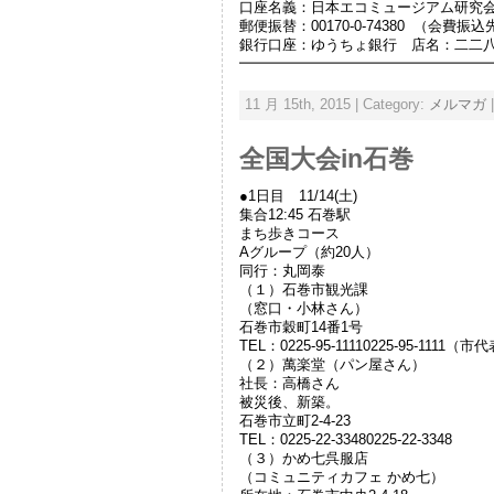
口座名義：日本エコミュージアム研究
郵便振替：00170-0-74380 （会費振
銀行口座：ゆうちょ銀行 店名：二二八（
━━━━━━━━━━━━━━━━━
11 月 15th, 2015 | Category:
メルマガ
全国大会in石巻
●1日目 11/14(土)
集合12:45 石巻駅
まち歩きコース
Aグループ（約20人）
同行：丸岡泰
（１）石巻市観光課
（窓口・小林さん）
石巻市穀町14番1号
TEL：0225-95-11110225-95-1111（市
（２）萬楽堂（パン屋さん）
社長：高橋さん
被災後、新築。
石巻市立町2-4-23
TEL：0225-22-33480225-22-3348
（３）かめ七呉服店
（コミュニティカフェ かめ七）