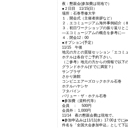
夜：懇親会(参加費は現地で）
●２日目 11/15(日）
場所：石巻専修大学
１．開会式（主催者挨拶など）
２．エコミュージアム海外事例紹介（
３．初日ワークショップの振り返りと
—エコミュージアムの概念を参考に—
４．閉会12：00
●オプション(予定）
11/15 午後
地元の方との質疑セッション「エコミ
ホテルは各自でご予約下さい。
（ご参考）地元の方からの情報で以下
グランドホテル(すでに満室？）
サンプラザ
さかり旅館
コンビニエアーズロックホテル石巻
ホテルハヤシヤ
フタバイン
バリュー・ザ・ホテル石巻
■参加費（資料代等）
会員 ： 500円
会員外： 1,000円
11/14 夜の懇親会費は現地で。
■参加申込みは11/11(水）17:00までにj
件名を「全国大会参加申込」として下