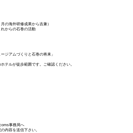
８月の海外研修成果から吉兼）
これからの石巻の活動
ュージアムづくりと石巻の将来」
のホテルが徒歩範囲です。ご確認ください。
ecoms事務局へ
記の内容を送信下さい。