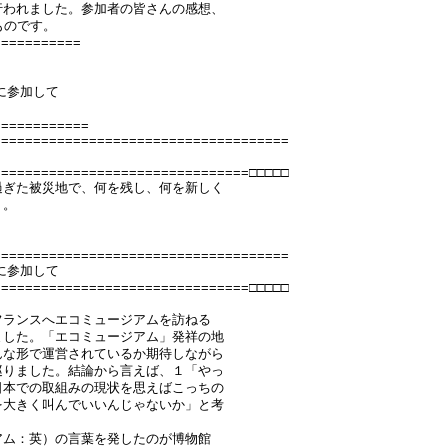
行われました。参加者の皆さんの感想、
ものです。
===========
に参加して
============
=====================================
================================□□□□□
過ぎた被災地で、何を残し、何を新しく
う。
=====================================
に参加して
================================□□□□□
フランスへエコミュージアムを訪ねる
ました。「エコミュージアム」発祥の地
んな形で運営されているか期待しながら
巡りました。結論から言えば、１「やっ
日本での取組みの現状を思えばこっちの
を大きく叫んでいいんじゃないか」と考
アム：英）の言葉を発したのが博物館