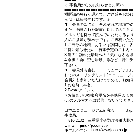
■■■■■=======================
３.事務局からのお知らせとお願い
============================
機関誌の発行が遅れて、ご迷惑をお掛
≪以下は毎号同じです。≫
▼ 会員の皆さん、それぞれの地域で
また、掲載された記事に対してのご意
メルマガを待って読んでいただけるよ
人のご参加が決め手です。ご投稿いた
1.ご自分の地域、あるいは訪問した「
2.皆に知らせたい「行事予定のご案内
3.過去に訪れた場所への「気になる地
4.今後「会に望む活動」等など、特に
下さい。
▼ 会員外も含む、エコミュージアム
してのメーリングリスト[エコミュージア
会員外も参加いただけますので、お知
1.お名前（本名）
2.E-mailアドレス
3.お住まいの都道府県名を事務局まで
(このメルマガへは返信しないでくださ
━━━━━━━━━━━━━━━━━
日本エコミュージアム研究会 Japan Ecomu
事務局:
〒516-2102 三重県度会郡度会町大野木
E-mail: jimu@jecoms.jp
ホームページ http://www.jecoms.jp