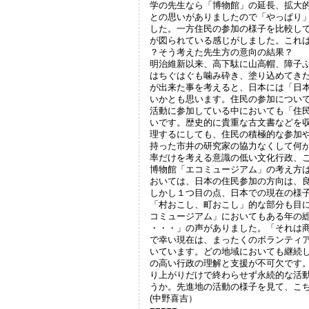
学の先生なら「博物館」の延長、拡大
との思いがありましたので「やっぱり
した。一方住民の参加の様子を比較し
が図られている感じがしました。これ
？そう考えた先生方の意向の結果？
明治維新以来、高下駄に山高帽、障子
はちぐはぐも噛み砕き、塗り込めてき
が出来た事を考えると、日本には「日
いかとも思います。住民の参加につい
活動に参加している中においても「住
いです。歴史的に貴重な古文書などを
理するにしても、住民の積極的な参加
持った市井の研究家の協力なくして何
率だけを考える意識の低い文化行政、
博物館「エコミュージアム」の考え方
おいては、日本の住民参加の方向は、
しかし１つ目の点、日本での現在の様
「村おこし、町おこし」的な部分も目
コミュージアム」においてもある年の
・・・」の声がありました。「それは
で幸い現在は、まったくのボランティ
いています。どの地域においても継続
の高い行政の理解と支援が不可欠です
り上がりだけで終わらせず永続的な活
うか。先進地の活動の様子を見て、こ
(中野喜吉）