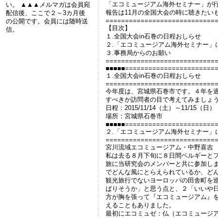
「エコミュージアム海外セミナー」が
い。 ▲▲▲メルマガは会員宛
報告は11月の全国大会の時に聴きたい
配信後、ここで２～3カ月後
============================
の公開です。会員には随時送
【目次】
信。
１.全国大会in石巻の日程おしらせ
２.「エコミュージアム海外セミナー」
３.事務局からのお願い
============================
■■■■■=======================
１.全国大会in石巻の日程おしらせ
============================
今年度は、宮城県石巻市です。４年を
すべきか訪問者の目で考えてみましょ
日程：2015/11/14（土）～11/15（日）
場所：宮城県石巻市
■■■■■=======================
２.「エコミュージアム海外セミナー」
============================
宮川流域エコミュージアム・中野喜吉
私は去る８月下旬に８日間ベルギーと
旅に当研究会のメンバーと共に参加し
でどんな風にとらえられているか、ど
観光旅行でないヨーロッパの田舎町を
ぱりそうか」と思う点と、２「いいや
方が胸を張って『エコミュージアム』
えることもありました。
最初にエコミュゼ：仏（エコミュージ