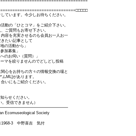
=====================================
================================□□□□□
けしています。今少しお待ちください。
の活動の「ひとコマ」をご紹介下さい。
見、ご質問もお寄せ下さい。
う内容を充実させるのも会員お一人お一
だきたい記事として
各地の活動から」
・参加募集」
域へのお伺い（質問）」
テーマを絞りませんのでどしどし投稿
に関心をお持ちの方々の情報交換の場と
ムML]があります。
り合いにもご紹介ください。
お知らせください。
い。受信できません）
━━━━━━━━━━━━━━━━━━
seological Society
1968-3 中野喜吉 気付