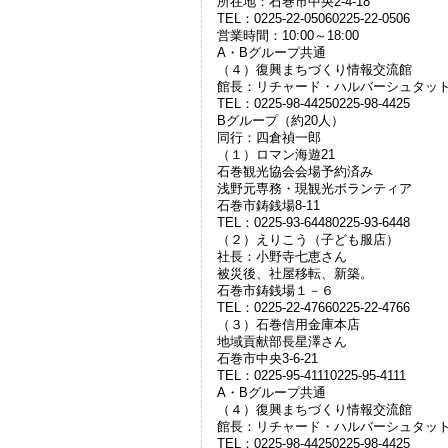
所在地：石巻市中央2-4-18
TEL：0225-22-05060225-22-0506
営業時間：10:00～18:00
A・Bグループ共通
（４）復興まちづくり情報交流館
館長：リチャード・ハルバーシュタッ
TEL：0225-98-44250225-98-4425
Bグループ（約20人）
同行：四倉禎一郎
（１）ロマン海遊21
石巻観光協会会場予約済み
浅野元専務・現観光ボランティア
石巻市鋳銭場8-11
TEL：0225-93-64480225-93-6448
（２）えりこう（子ども服店）
社長：小野寺七恵さん
被災後、社屋移転、新築。
石巻市鋳銭場１－６
TEL：0225-22-47660225-22-4766
（３）石巻信用金庫本店
地域貢献部長星澤さん
石巻市中央3-6-21
TEL：0225-95-41110225-95-4111
A・Bグループ共通
（４）復興まちづくり情報交流館
館長：リチャード・ハルバーシュタッ
TEL：0225-98-44250225-98-4425