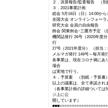
２．決算報告/監査報告 （別
３．2021事業計画
総会 5月16日（日）14:00か
全国大会 オンラインフォーラ
研究大会 会員の自由報告 
例会 関東例会･三鷹市予定 （
機関誌発行 26号（2020年
行
27号（2021年度分） （担当
メルマガ発行 149号～毎月発
各事業は、現在コロナ禍にあ
場合
は実地で行う。
４．予算案 （別紙・予算書
以上の議案は、全て承認され
（各事業計画の詳細ついては5
ジ上に公
開しています）
■■■====================