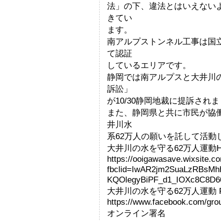
法」の下、違法とはいえない
きてい
ます。
南アルプストンネル工事は国
て認証
しているエリアです。
静岡では南アルプスと大井川
訴訟」
が10/30静岡地裁に提訴され
また、静岡県と共に市民が協
井川水
系62万人の願いを託して活動
大井川の水を守る62万人運動H.
https://ooigawasave.wixsite.c
fbclid=IwAR2jm2SuaLzRBsMhh
KQOlegyBiPF_d1_IOXc8C8D6
大井川の水を守る62万人運動 F.
https://www.facebook.com/gr
オンライン署名