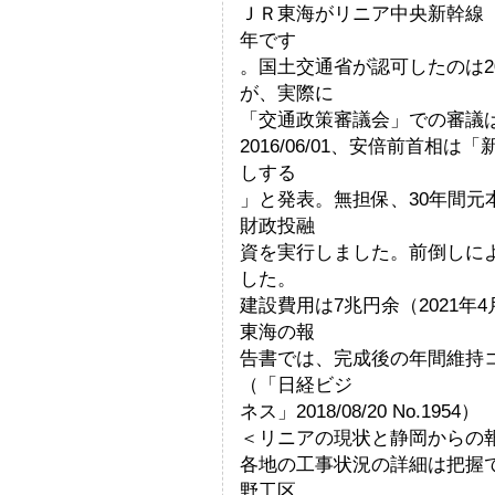
ＪＲ東海がリニア中央新幹線（
年です
。国土交通省が認可したのは2
が、実際に
「交通政策審議会」での審議は20
2016/06/01、安倍前首
しする
」と発表。無担保、30年間元
財政投融
資を実行しました。前倒しに
した。
建設費用は7兆円余（2021年4
東海の報
告書では、完成後の年間維持
（「日経ビジ
ネス」2018/08/20 No.1954）
＜リニアの現状と静岡からの
各地の工事状況の詳細は把握
野工区