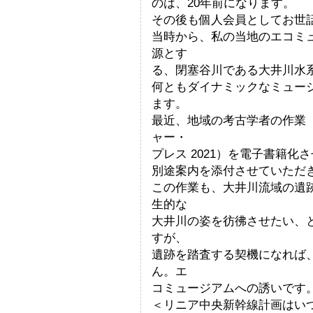
のは、20年前になります。
その後も個人会員としてお世
当時から、私の当地のエコミ
源とす
る、閉塞谷川である大井川水
何ともダイナミックなミュー
ます。
最近、地域の考古学者の作業
ャー・
プレス 2021）を電子書籍化
別途案内を添付させていただ
この作業も、大井川流域の遺
生的な
大井川の姿を彷彿させたい、
すが、
遺跡を踏査する契機になれば
ん。エ
コミュージアムへの誘いです
＜リニア中央新幹線計画はい