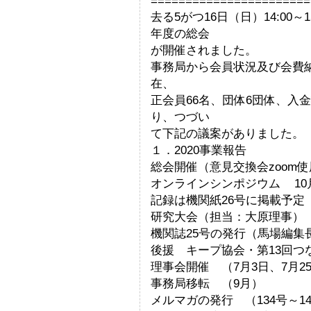
=======================
去る5がつ16日（日）14:00～
年度の総会
が開催されました。
事務局から会員状況及び会費納入
在、
正会員66名、団体6団体、入
り、つづい
て下記の議案がありました。
１．2020事業報告
総会開催（意見交換会zoom使用
オンラインシンポジウム 10月
記録は機関紙26号に掲載予定
研究大会（担当：大原理事） 
機関誌25号の発行（馬場編集長
後援 キープ協会・第13回つ
理事会開催 （7月3日、7月25
事務局移転 （9月）
メルマガの発行 （134号～1