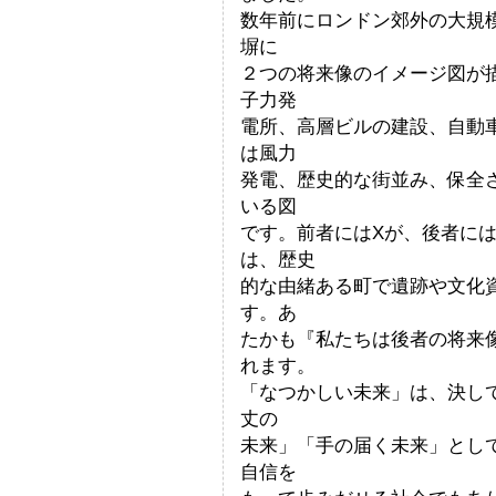
数年前にロンドン郊外の大規
塀に
２つの将来像のイメージ図が
子力発
電所、高層ビルの建設、自動
は風力
発電、歴史的な街並み、保全
いる図
です。前者にはXが、後者に
は、歴史
的な由緒ある町で遺跡や文化
す。あ
たかも『私たちは後者の将来
れます。
「なつかしい未来」は、決し
丈の
未来」「手の届く未来」とし
自信を