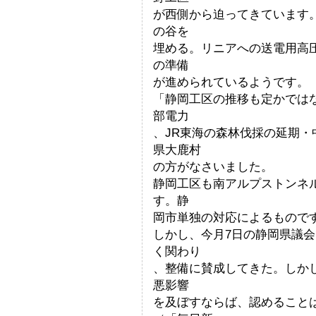
が西側から迫ってきています
の谷を
埋める。リニアへの送電用高
の準備
が進められているようです。
「静岡工区の推移も定かでは
部電力
、JR東海の森林伐採の延期
県大鹿村
の方がなさいました。
静岡工区も南アルプストンネ
す。静
岡市単独の対応によるもので
しかし、今月7日の静岡県議
く関わり
、整備に賛成してきた。しか
悪影響
を及ぼすならば、認めること