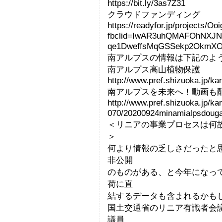
https://bit.ly/3as7Z31
クラウドファンディング
https://readyfor.jp/projects/O
fbclid=IwAR3uhQMAFOhNXJN
qe1DweffsMqGSSekp2OkmX
南アルプスの情報は下記のよ
南アルプス高山植物保護
http://www.pref.shizuoka.jp/ka
南アルプスを未来へ！動画も
http://www.pref.shizuoka.jp/ka
070/20200924minamialpsdouga
＜リニアの事業プロセスは何
＞
何より情報の乏しさだったと
非公開
のものがある、と今年になっ
荷に直
結するデータも含まれるかも
国土交通省のリニア有識者会
議員