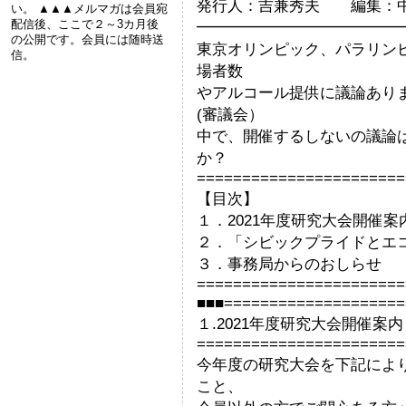
発行人：吉兼秀夫 編集：
い。 ▲▲▲メルマガは会員宛
配信後、ここで２～3カ月後
━━━━━━━━━━━━━
の公開です。会員には随時送
東京オリンピック、パラリン
信。
場者数
やアルコール提供に議論あり
(審議会）
中で、開催するしないの議論
か？
=======================
【目次】
１．2021年度研究大会開催案
２．「シビックプライドとエ
３．事務局からのおしらせ
=======================
■■■====================
１.2021年度研究大会開催案内
=======================
今年度の研究大会を下記によ
こと、