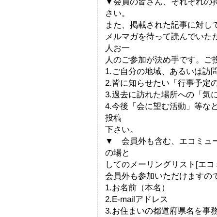
▼会員の皆さん、それぞれの
さい。
また、掲載された記事に対し
メルマガを待って読んでいた
人お一
人のご参加が決め手です。ご
1.ご自分の地域、あるいは訪
2.皆に知らせたい「行事予定
3.過去に訪れた場所への「気
4.今後「会に望む活動」等な
投稿
下さい。
▼ 会員外も含む、エコミュ
の場と
してのメーリングリスト[エコ
会員外も参加いただけますの
1.お名前（本名）
2.E-mailアドレス
3.お住まいの都道府県名を事