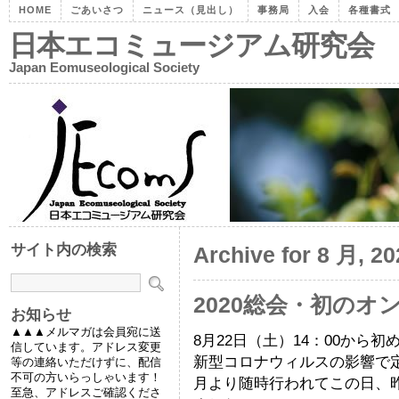
HOME
ごあいさつ
ニュース（見出し）
事務局
入会
各種書式
日本エコミュージアム研究会
Japan Eomuseological Society
サイト内の検索
Archive for 8 月, 20
2020総会・初のオ
お知らせ
▲▲▲メルマガは会員宛に送
8月22日（土）14：00から
信しています。アドレス変更
新型コロナウィルスの影響で
等の連絡いただけずに、配信
不可の方いらっしゃいます！
月より随時行われてこの日、
至急、アドレスご確認くださ