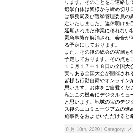
ります。そのことをご連絡し
選挙自体は皆様から締め切り
は事務局及び選挙管理委員の
定いたしました。連休明けを
延期されまだ作業に移れない
緊急事態が解消され、会合が
る予定にしております。
また、その後の総会の実施も
予定しております。その点も
１０月１７ー１８日の全国大
実りある全国大会が開催され
皆様も行動自粛やオンライン
思います。お体をご自愛くだ
私はこの機会にデジタルミュ
と思います。地域の宝のデジ
ス後のエコミュージアムの進
施事例をおよせいただけると
8 月 10th, 2020 | Category:
メ