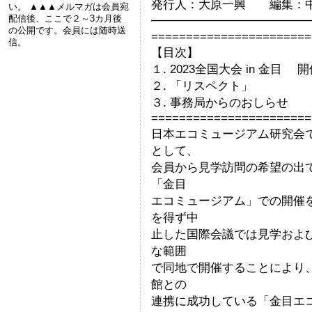
発行人：大原一興 編集：
い。 ▲▲▲メルマガは会員宛
配信後、ここで２～3カ月後
━━━━━━━━━━━━━
の公開です。会員には随時送
=======================
信。
【目次】
１. 2023全国大会 in 金目 
２. 「リスペクト」
３. 事務局からのおしらせ
=======================
日本エコミュージアム研究会
として、
会員から見学訪問の希望の出
「金目
エコミュージアム」での開催を
を得ず中
止した国際会議では見学およ
な範囲
で同地で開催することにより
館との
連携に成功している「金目エ