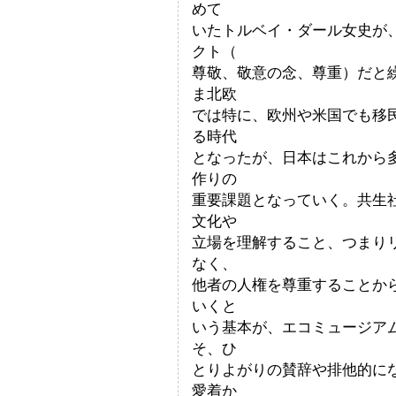
めて
いたトルベイ・ダール女史が
クト（
尊敬、敬意の念、尊重）だと
ま北欧
では特に、欧州や米国でも移
る時代
となったが、日本はこれから
作りの
重要課題となっていく。共生
文化や
立場を理解すること、つまり
なく、
他者の人権を尊重することか
いくと
いう基本が、エコミュージア
そ、ひ
とりよがりの賛辞や排他的に
愛着か