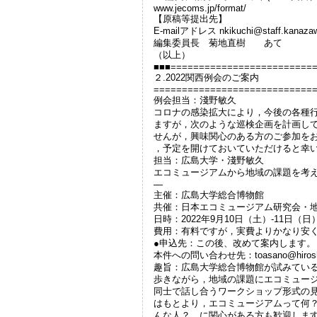
www.jecoms.jp/format/
【原稿等提出先】
E-mailアドレス nkikuchi@staff.kanazawa
編集委員長 菊地直樹 あて
（以上）
■■■=========================
２.2022関西例会のご案内
============================
例会担当：淺野敏久
コロナの感染拡大により，今後の各種
ますが，次のような巡検企画を計画し
せんが，興味関心のある方のご参加を
，予定を開けておいていただけると幸
担当：広島大学・淺野敏久
エコミュージアムから地域の課題を考
―
主催：広島大学総合博物館
共催：日本エコミュージアム研究会・
日時：2022年9月10日（土）-11日（日
費用：有料ですが，実費よりかなり安
●申込先：この後、改めて案内します。
本件への問い合わせ先：toasano@hiroshim
趣旨：広島大学総合博物館が試みてい
歩きながら，地域の課題にエコミュー
同士で話し合うワークショップ形式の
はもとより，エコミュージアムって何
んな人？ に関心がある方も歓迎しま