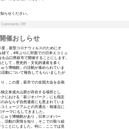
お知らせください。
|
Comments Off
萩 開催おしらせ
9年度，新型コロナウィルスのためにオ
年度を経て，4年ぶりに対面での日本エコミュ
大会を山口県萩市で開催することにします。
地として，歴史的・文化的遺産を多く
じゅう博物館」の活動が進められていま
この活動について報告してもらいましたが
まり，この度，萩市での全国大会を企画
る独立単成火山群が存在する場所とし
ークにおける「萩ジオパーク」にも指定
産のみならず自然遺産にも恵まれていま
エコミュージアムとの共通点・相違点に
会のテーマにもしてきました。
ちじゅう博物館があり，日本ジオパー
ら，活動の実情を知り，そこでの取り組
行うことにしました。特に，ここでは見