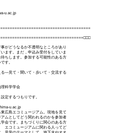
-u.ac.jp
=======================================
====================================□□□
行事がどうなるか不透明なところがあり
ています。まだ，申込み受付をしていま
お待ちします。参加する可能性のある方
いです。
える―見て・聞いて・歩いて・交流する
地理科学学会
）
く設定するつもりです。
a-u.ac.jp
る東広島エコミュージアム。現地を見て
ジアムとしてどう関われるのかを参加者
見学会です。まちづくりに関心のある方
？ エコミュージアムに関わる人ってど
す。見学のテーマとして，地下水やオオ