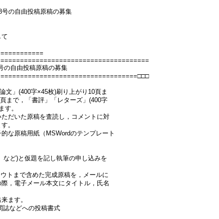
8号の自由投稿原稿の募集
して
============
=======================================
8号の自由投稿原稿の募集
====================================□□□
文」(400字×45枚)刷り上がり10頁ま
り6頁まで，「書評」「レターズ」(400字
します。
いただいた原稿を査読し，コメントに対
ます。
的な原稿用紙（MSWordのテンプレート
」など)と仮題を記し執筆の申し込みを
。
(レイアウトまで含めた完成原稿を，メールに
の際，電子メール本文にタイトル，氏名
出来ます。
機関誌などへの投稿書式
）