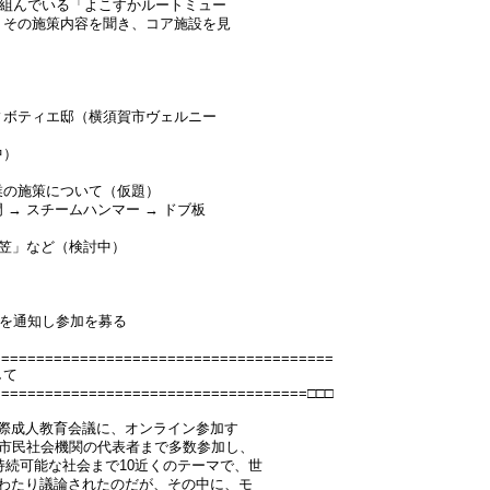
取り組んでいる「よこすかルートミュー
、その施策内容を聞き、コア施設を見
。
ィボティエ邸（横須賀市ヴェルニー
中）
業の施策について（仮題）
→ スチームハンマー → ドブ板
三笠」など（検討中）
内を通知し参加を募る
=======================================
して
====================================□□□
際成人教育会議に、オンライン参加す
ら市民社会機関の代表者まで多数参加し、
持続可能な社会まで10近くのテーマで、世
わたり議論されたのだが、その中に、モ