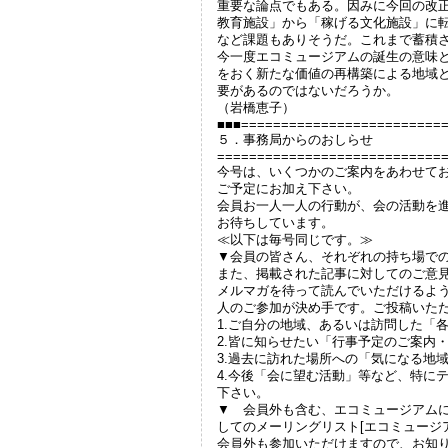
重要な論点でもある。因みに今回の改
教育施設」から「稼げる文化施設」に
など課題もありそうだ。これまで蓄積
今一度エコミュージアムの誕生の意味
をおく新たな価値の再構築による地域
要があるのではないだろうか。
（岩橋恵子）
■■■=========================
５．事務局からのおしらせ
============================
今号は、いくつかのご案内をあわせて
ご予定にお加え下さい。
会員お一人一人の行動が、会の活動を
お待ちしています。
≪以下は毎号同じです。≫
▼会員の皆さん、それぞれの持ち場で
また、掲載された記事に対してのご意
メルマガを待って読んでいただけるよ
人のご参加が決め手です。ご投稿いた
1.ご自分の地域、あるいは訪問した「
2.皆に知らせたい「行事予定のご案内
3.過去に訪れた場所への「気になる地
4.今後「会に望む活動」等など、特に
下さい。
▼ 会員外も含む、エコミュージアム
してのメーリングリスト[エコミュージア
会員外も参加いただけますので、お知