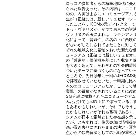
ロッコの参加者からの植民地時代に失
られた報告あった。その内容は、エコ
のの、内実はまさにエコミュージアム
生が（正確には、新しいミュゼオロジ
ったことを，ICOMの元ディレクター
ドゥ・ヴァリヌが、かつて東京での講
ヴァリヌの近著によれば、ラテンアメ
化によって「普遍性」の名の下に西欧
がないがしろにされてきたことに対し
ぞれの地域文化に基軸をおいた新たな
ュ－ジアム（正確には新しいミュゼオ
の「普遍的」価値観を基にした収集と
を大きく超えて、それぞれの社会的環
ついたテーマに基づくものになってい
ところで、先日は年に一回のJECOM
で拝聴させていただいた。一時期に比
本のエコミュージアムだが、こうして
実践）の蓄積がなされていることに改め
S研究誌に掲載されたエコミュージア
みただけでも50以上にのぼっている。
もあるかもしれないが、それでもそう
たかもしれないがそれも蓄積である）
ジアムが日本で厳然とした存在感を示
だが、ともすれば、住民参加は情報提
画が置き去りにされたままの決定・運
点からの観光資源としての活動が重視