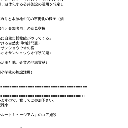
用，遊休化する公共施設の活用を想定し
酒蔵通りと水源地の間の市街化の様子（酒
紹介と参加者同士の意見交換
央に自然史博物館がやってくる」
おける自然史博物館問題）
オサンショウウオの宿
るオオサンショウウオ保護問題）
の活用と地元企業の地域貢献）
旧小学校の施設活用）
=======================================
====================================□□□
いますので、奮ってご参加下さい。
屋雅幸
かルートミュージアム」のコア施設