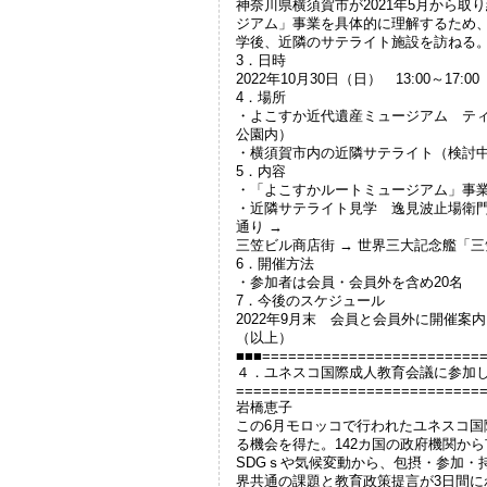
神奈川県横須賀市が2021年5月から
ジアム」事業を具体的に理解するため
学後、近隣のサテライト施設を訪ねる
3．日時
2022年10月30日（日） 13:00～17:00
4．場所
・よこすか近代遺産ミュージアム テ
公園内）
・横須賀市内の近隣サテライト（検討
5．内容
・「よこすかルートミュージアム」事
・近隣サテライト見学 逸見波止場衛門 
通り →
三笠ビル商店街 → 世界三大記念艦「
6．開催方法
・参加者は会員・会員外を含め20名
7．今後のスケジュール
2022年9月末 会員と会員外に開催案
（以上）
■■■=========================
４．ユネスコ国際成人教育会議に参加
============================
岩橋恵子
この6月モロッコで行われたユネスコ国
る機会を得た。142カ国の政府機関か
SDGｓや気候変動から、包摂・参加・
界共通の課題と教育政策提言が3日間に