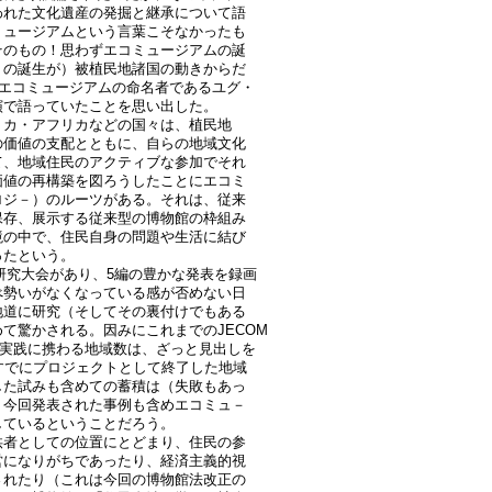
われた文化遺産の発掘と継承について語
ミュージアムという言葉こそなかったも
そのもの！思わずエコミュージアムの誕
－の誕生が）被植民地諸国の動きからだ
でエコミュージアムの命名者であるユグ・
演で語っていたことを思い出した。
リカ・アフリカなどの国々は、植民地
の価値の支配とともに、自らの地域文化
て、地域住民のアクティブな参加でそれ
価値の再構築を図ろうしたことにエコミ
ロジ－）のルーツがある。それは、従来
保存、展示する従来型の博物館の枠組み
境の中で、住民自身の問題や生活に結び
ったという。
S研究大会があり、5編の豊かな発表を録画
べ勢いがなくなっている感が否めない日
地道に研究（そしてその裏付けでもある
て驚かされる。因みにこれまでのJECOM
ム実践に携わる地域数は、ざっと見出しを
すでにプロジェクトとして終了した地域
した試みも含めての蓄積は（失敗もあっ
、今回発表された事例も含めエコミュ－
しているということだろう。
供者としての位置にとどまり、住民の参
営になりがちであったり、経済主義的視
されたり（これは今回の博物館法改正の