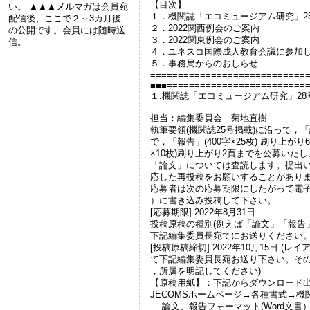
【目次】
い。 ▲▲▲メルマガは会員宛
１．機関誌「エコミュージアム研究」2
配信後、ここで２～3カ月後
２．2022関西例会のご案内
の公開です。会員には随時送
３．2022関東例会のご案内
信。
４．ユネスコ国際成人教育会議に参加
５．事務局からのおしらせ
============================
■■■=========================
１.機関誌「エコミュージアム研究」2
============================
担当：編集委員会 菊地直樹
執筆要領(機関誌25号掲載)に沿って，「論
で，「報告」(400字×25枚) 刷り上が
×10枚)刷り上がり2頁までを公募いた
「論文」については査読します。提出
応した再投稿をお願いすることがあり
応募者は次の応募期限にしたがって電子
）に書き込み投稿して下さい。
[応募期限] 2022年8月31日
投稿原稿の種別(例えば「論文」「報告
下記編集委員長宛てにお送りください
[投稿原稿締切] 2022年10月15日 
て下記編集委員長宛お送り下さい。そ
，所属を明記してください)
【原稿用紙】：下記からダウンロード
JECOMSホームページ→各種書式→
… 論文、報告フォーマット(Word文書