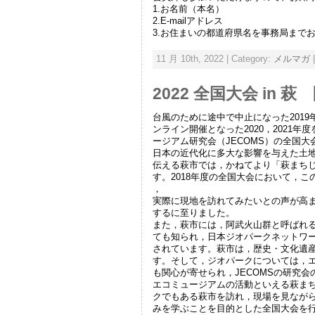
1.お名前（本名）
2.E-mailアドレス
3.お住まいの都道府県名を事務局まで
11 月 10th, 2022 | Category:
メルマガ
2022 全国大会 in 
台風のために途中で中止になった201
ンライン開催となった2020，2021
ージアム研究会（JECOMS）の全国
日本の近代化に多大な影響を与えた土
伝える萩市では，かねてより「萩まち
す。2018年度の全国大会において，
，
実際に現地を訪れてみたいとの声が高
するに至りました。
また，萩市には，阿武火山群と呼ばれ
ても知られ，日本ジオパークネットワ
されています。萩市は，歴史・文化遺
す。そして，ジオパークについては，
も関心が寄せられ，JECOMSの研究
エコミュージアムの活動といえる萩ま
クでもある萩市を訪れ，現場を見なが
みを学ぶことを目的とした全国大会を