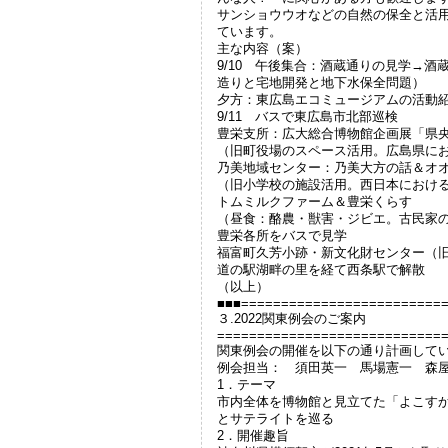
サンショウウオなどの自然の保全と活
ています。
主な内容（案）
9/10 午後集合：酒蔵通りの見学→
造りと宅地開発と地下水保全問題）
夕方：東広島エコミュージアムの活動
9/11 バスで東広島市北部巡検
豊栄支所：広大総合博物館企画展「県
（旧町役場のスペース活用。広島県に
乃美地域センター：乃美大方の話＆オ
（旧小学校の施設活用。西日本におけ
トムミルクファーム＆豊栄くらす
（昼食：酪農・獣害・ジビエ。古民家
豊栄各所をバスで見学
福富町久芳小跡・新文化財センター（
道の駅湖畔の里を経て西条駅で解散
（以上）
■■■=========================
３.2022関東例会のご案内
============================
関東例会の開催を以下の通り計画して
例会担当： 須田英一 馬場憲一 森
1．テーマ
市内全体を博物館と見立てた「よこす
とサテライトを巡る
2．開催趣旨