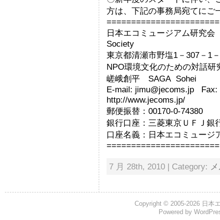
方は、下記の事務局宛てにご
=======================
日本エコミュージアム研究会 事務局 
Society
東京都清瀬市野塩1－307－1－2
NPO環境文化のための対話研究
嵯峨創平 SAGA Sohei
E-mail: jimu@jecoms.jp Fax
http://www.jecoms.jp/
郵便振替：00170-0-74380
銀行口座：三菱東京ＵＦＪ銀行 
口座名義：日本エコミュージ
=======================
7 月 28th, 2010 | Category:
メ
Copyright © 2005-2026
日本
Powered by
WordPre