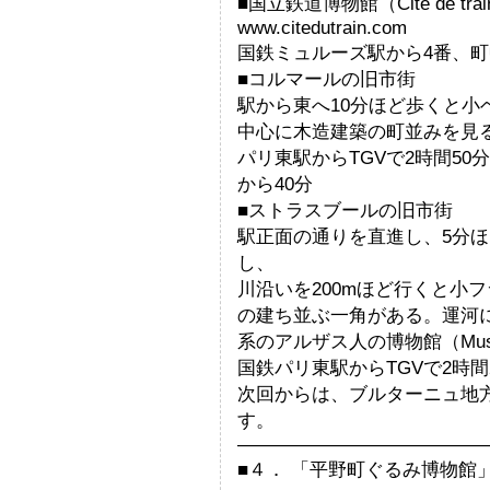
■国立鉄道博物館（Cite de train/M
www.citedutrain.com
国鉄ミュルーズ駅から4番、町
■コルマールの旧市街
駅から東へ10分ほど歩くと小ベニス
中心に木造建築の町並みを見
パリ東駅からTGVで2時間50
から40分
■ストラスブールの旧市街
駅正面の通りを直進し、5分ほどに
し、
川沿いを200mほど行くと小フラ
の建ち並ぶ一角がある。運河
系のアルザス人の博物館（Musee
国鉄パリ東駅からTGVで2時間
次回からは、ブルターニュ地
す。
—————————————
■４． 「平野町ぐるみ博物館