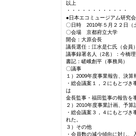
以上
・・・・・・・・・・・・
●日本エコミュージアム研究会
〇日時 2010年５月２２日
〇会場 京都府立大学
開会：大原会長
議長選任：江水是仁氏（会員
議事録署名人（2名）：今橋
書記：嵯峨創平（事務局）
〇議事
１）2009年度事業報告、決
・総会議案１，２にもとづき
は
金長監事・福田監事の報告を
２）2010年度事業計画、予算
・総会議案３，４にもとづき
れた。
３）その他
・会員数の減少傾向に対し、