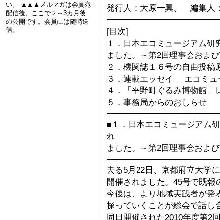
い。 ▲▲▲メルマガは会員宛
発行人：大原一興、 編集人
配信後、ここで２～3カ月後
━━━━━━━━━━━━━
の公開です。会員には随時送
信。
[目次]
１．日本エコミュージアム研究
ました。～第2回理事会および
２．機関誌１６号の自由投稿
３．連載エッセイ 「エコミ
４．「平野町ぐるみ博物館」レ
５．事務局からのおしらせ
—————————————
■１．日本エコミュージアム研
れ
ました。～第2回理事会および
—————————————
去る5月22日、京都府立大学に
開催されました。45号で既
今後は、より地域実践者が発
探っていくことが総会で話し
同日開催された2010年度第