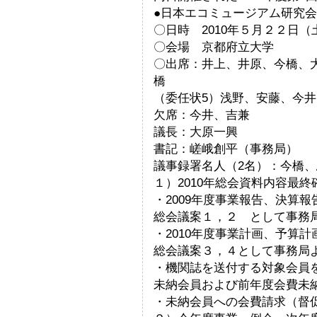
●日本エコミュージアム研究会
〇日時 2010年５月２２日
〇会場 京都府立大学
〇出席：井上、井原、今橋、
橋
（委任状5）浅野、安藤、今
欠席：今井、吉兼
議長：大原一興
書記：嵯峨創平（事務局）
議事録署名人（2名）：今橋、
１）2010年総会資料内容最
・2009年度事業報告、決算
総会議案１，２ として事務
・2010年度事業計画、予算
総会議案３，４として事務局
・機関誌を送付する対象会員
未納会員および前年度会費未
・未納会員への会費請求（督