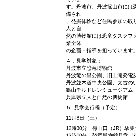
す。丹波市、丹波篠山市には
備され
、発掘体験など住民参加の取
人と自
然の博物館には恐竜タスクフ
業全体
の企画・指導を担っています
４．見学対象：
丹波市立恐竜博物
丹波竜の里公園、旧上滝発電
丹波並木道中央公園、太古の
篠山チルドレンミュージ
兵庫県立人と自然の博
５. 見学会行程（予定）
11月8日（土）
12時30分 篠山口（JR）駅集
13時00分 恐竜博物館見学