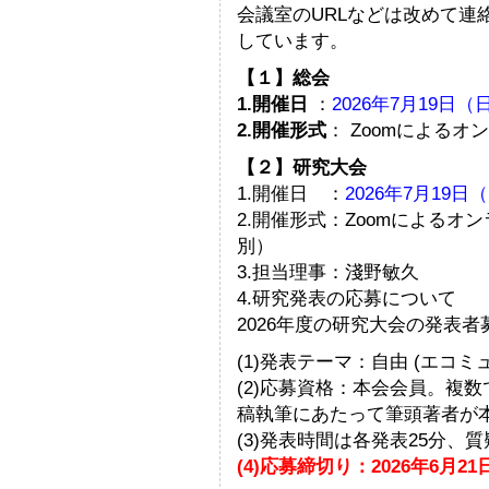
会議室のURLなどは改めて連
しています。
【１】総会
1.開催日
：
2026年7月19日
2.開催形式
： Zoomによるオ
【２】研究大会
1.開催日 ：
2026年7月19日
2.開催形式：Zoomによるオ
別）
3.担当理事：淺野敏久
4.研究発表の応募について
2026年度の研究大会の発表
(1)発表テーマ：自由 (エコ
(2)応募資格：本会会員。複
稿執筆にあたって筆頭著者が
(3)発表時間は各発表25分、質
(4)応募締切り：2026年6月21