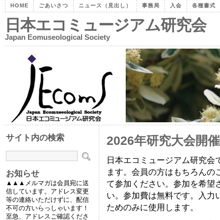
HOME
ごあいさつ
ニュース（見出し）
事務局
入会
各種書式
日本エコミュージアム研究会
Japan Eomuseological Society
サイト内の検索
2026年研究大会開
日本エコミュージアム研究会
ます。会員の方はもちろんの
お知らせ
て参加ください。参加を希望
▲▲▲メルマガは会員宛に送
信しています。アドレス変更
い。参加費は無料です。入力
等の連絡いただけずに、配信
ためのみに使用します。
不可の方いらっしゃいます！
至急、アドレスご確認くださ