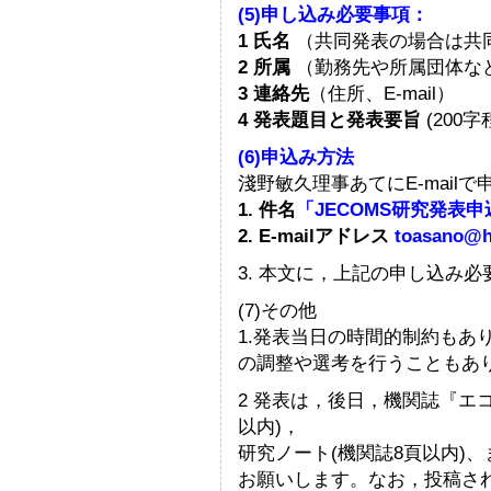
(5)申し込み必要事項：
1 氏名
（共同発表の場合は共
2 所属
（勤務先や所属団体な
3 連絡先
（住所、E-mail）
4 発表題目と発表要旨
(200字
(6)申込み方法
淺野敏久理事あてにE-mail
1. 件名
「JECOMS研究発表
2. E-mailアドレス
toasano@h
3. 本文に，上記の申し込み
(7)その他
1.発表当日の時間的制約もあ
の調整や選考を行うこともあ
2 発表は，後日，機関誌『エ
以内)，
研究ノート(機関誌8頁以内)
お願いします。なお，投稿され