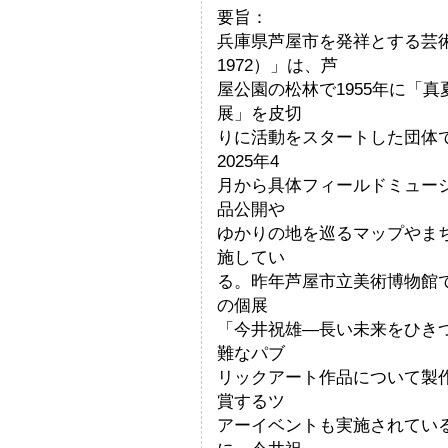
要旨：
兵庫県芦屋市を発祥とする芸術
1972）」は、芦
屋公園の松林で1955年に「
展」を皮切
りに活動をスタートした団体
2025年4
月から具体フィールドミュー
品公開や
ゆかりの地を巡るマップやま
施してい
る。昨年芦屋市立美術博物館
の個展
「今井祝雄―長い未来をひき
難なパブ
リックアート作品について製
賞するツ
アーイベントも実施されてい