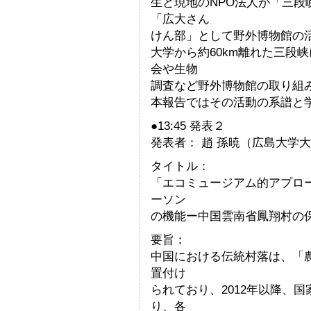
生と現地のNPO法人が「三
「広大さん
けん部」として野外博物館の
大学から約60km離れた三段
会や生物
調査など野外博物館の取り組
本報告ではその活動の系譜と
●13:45 発表２
発表者： 趙 孫暁（広島大学
タイトル：
「エコミュージアム的アプロ
ーソン
の機能ー中国雲南省鳳翔村の
要旨：
中国における伝統村落は、「
置付け
られており、2012年以降、
り、各