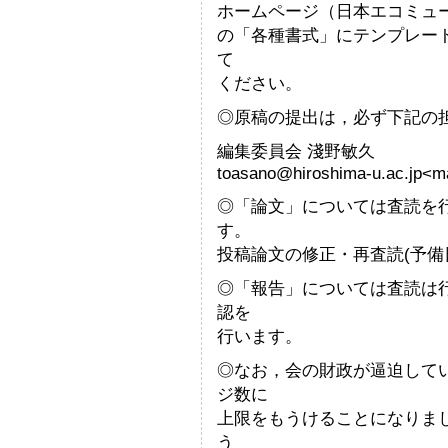
ホームページ（日本エコミュージアム研究
の「各種書式」にテンプレー
て
ください。
◎原稿の提出は，必ず下記の
編集委員会 淺野敏久
toasano@hiroshima-u.ac.jp<ma
◎「論文」については査読を行い
す。
投稿論文の修正・再査読(予備日
◎「報告」については査読は
認を
行います。
◎なお，会の財政が逼迫して
ジ数に
上限をもうけることになりま
う