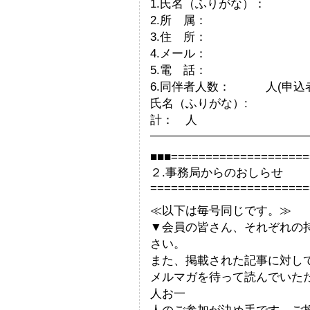
1.氏名（ふりがな）：
2.所 属： （会
3.住 所：
4.メール：
5.電 話：
6.同伴者人数： 人(申込
氏名（ふりがな）:
計： 人
——————————————
■■■====================
２.事務局からのおしらせ
=======================
≪以下は毎号同じです。≫
▼会員の皆さん、それぞれの
さい。
また、掲載された記事に対し
メルマガを待って読んでいた
人お一