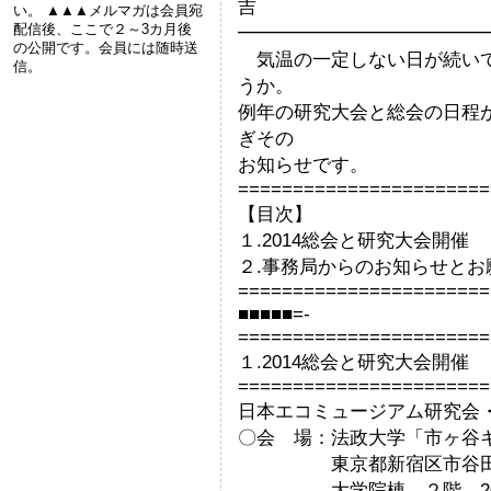
吉
い。 ▲▲▲メルマガは会員宛
配信後、ここで２～3カ月後
━━━━━━━━━━━━━
の公開です。会員には随時送
気温の一定しない日が続いて
信。
うか。
例年の研究大会と総会の日程
ぎその
お知らせです。
=======================
【目次】
１.2014総会と研究大会開催
２.事務局からのお知らせとお
=======================
■■■■■=-
=======================
１.2014総会と研究大会開催
=======================
日本エコミュージアム研究会・
〇会 場：法政大学「市ヶ谷
東京都新宿区市谷田町2-
大学院棟 ２階 20