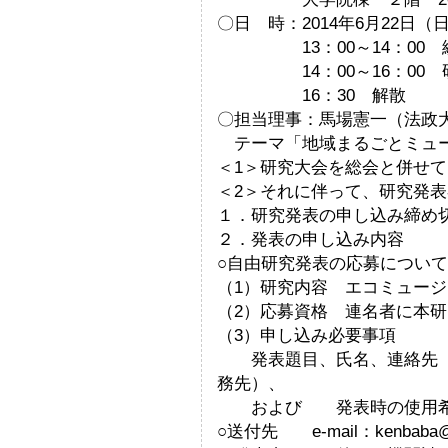
〇日 時：2014年6月22日（
13：00～14：00 
14：00～16：00 
16：30 解散
〇担当理事：馬場憲一（法政
テーマ「地域まるごとミュ
＜1＞研究大会を総会と併せ
＜2＞それに伴って、研究発
１．研究発表の申し込み締め切
２．発表の申し込み内容
○自由研究発表の応募について
（1）研究内容 エコミュー
（2）応募資格 連名者に本
（3）申し込み必要事項
発表題目、氏名、連絡先（住所
務先）、
および 発表時の使用希望
○送付先 e-mail：kenbaba@ho