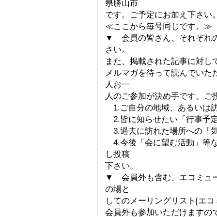
県勝山市
です。ご予定にお加え下さい
≪ここから毎号同じです。≫
▼ 会員の皆さん、それぞれ
さい。
また、掲載された記事に対し
メルマガを待って読んでいた
人お一
人のご参加が決め手です。ご
1.ご自分の地域、あるいは
2.皆に知らせたい「行事予
3.過去に訪れた場所への「
4.今後「会に望む活動」等
し投稿
下さい。
▼ 会員外も含む、エコミュ
の場と
してのメーリングリスト[エコ
会員外も参加いただけますの