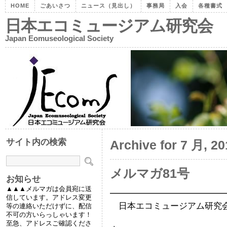
HOME
ごあいさつ
ニュース（見出し）
事務局
入会
各種書式
日本エコミュージアム研究会
Japan Eomuseological Society
サイト内の検索
Archive for 7 月, 20
メルマガ81号
お知らせ
▲▲▲メルマガは会員宛に送
━━━━━━━━━━━━━
信しています。アドレス変更
日本エコミュージアム研究会メー
等の連絡いただけずに、配信
不可の方いらっしゃいます！
発行人：吉兼
至急、アドレスご確認くださ