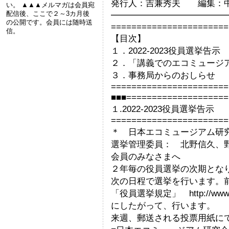
発行人：吉兼秀夫 編集：
い。 ▲▲▲メルマガは会員宛
配信後、ここで２～3カ月後
━━━━━━━━━━━━━
の公開です。会員には随時送
=======================
信。
【目次】
１．2022-2023役員選挙告示
２．「講義でのエコミュージ
３．事務局からのおしらせ
=======================
■■■====================
１.2022-2023役員選挙告示
=======================
＊ 日本エコミュージアム研究会
選挙管理委員： 北野信久、
会員のみなさまへ
２年毎の役員選挙の次期とな
次の日程で選挙を行います。前
「役員選挙規定」 http://www.jec
にしたがって、行います。
来週、郵送される投票用紙に