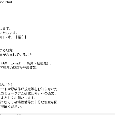
ion.html
します。
いたします。
9日（水）【厳守】
する研究
員が含まれていること
AX、E-mail）、所属（勤務先）、
字程度の簡潔な発表要旨。
明記のこと）
マットや原稿作成規定等をお知らせいた
コミュージアム研究18号』への論文、
、よろしくお願いします。
属でなく，会場設備等に十分な便宜を図
ご理解ください。