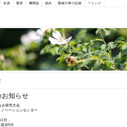
役員
憲章
機関誌
規約
開催行事の記録
＊リンク
2
のお知らせ
会＆研究大会
イノベーションセンター
歩1分，
徒歩5分