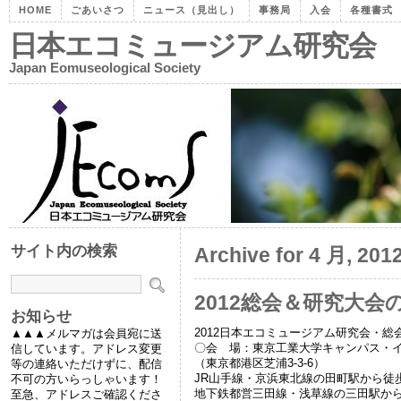
HOME
ごあいさつ
ニュース（見出し）
事務局
入会
各種書式
日本エコミュージアム研究会
Japan Eomuseological Society
サイト内の検索
Archive for 4 月, 201
2012総会＆研究大会
お知らせ
2012日本エコミュージアム研究会・総
▲▲▲メルマガは会員宛に送
〇会 場：東京工業大学キャンパス・
信しています。アドレス変更
（東京都港区芝浦3-3-6）
等の連絡いただけずに、配信
JR山手線・京浜東北線の田町駅から徒
不可の方いらっしゃいます！
地下鉄都営三田線・浅草線の三田駅から
至急、アドレスご確認くださ