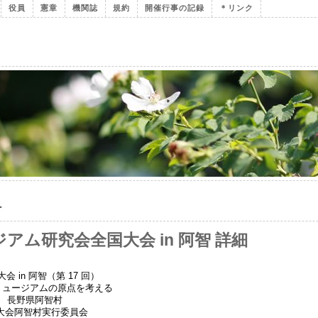
役員
憲章
機関誌
規約
開催行事の記録
＊リンク
1
ジアム研究会全国大会 in 阿智 詳細
 in 阿智（第 17 回）
ミュージアムの原点を考える
（日） 長野県阿智村
大会阿智村実行委員会