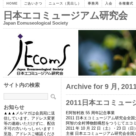
HOME
ごあいさつ
ニュース（見出し）
事務局
入会
各種書式
日本エコミュージアム研究会
Japan Eomuseological Society
サイト内の検索
Archive for 9 月, 201
2011日本エコミュー
お知らせ
E阿智村政 55 周年記念事業
▲▲▲メルマガは会員宛に送
2011 日本エコミュージアム研究会全国大会
信しています。アドレス変更
阿智の全村博物館構想をつうじてエコ
等の連絡いただけずに、配信
2011 年 10 月 22 日（土）・23 日
不可の方いらっしゃいます！
主催 日本エコミュージアム研究会全国
至急、アドレスご確認くださ