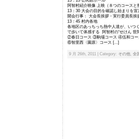
13：15 公民館ホール
阿智村紹介映像 上映（８つのコースと
13：30 大会の目的を確認し始まりを宣
開会行事： 大会長挨拶・実行委員長挨
13：45 村内各地
各地区のあっちっち熱中人達が、いつく
で歩いて体感する 阿智村の“せけん 世
②春日コース ③駒場コース ④伍和コー
⑥智里西〈園原〉コース [...]
9 月 26th, 2011 | Category:
その他
,
全