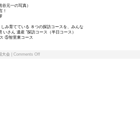
熊谷元一の写真）
言！
拶
しみ育てている ８つの探訪コースを、みんな
間 いさん 遺産 ”探訪コース（半日コース）
ス ⑤智里東コース
国大会
|
Comments Off