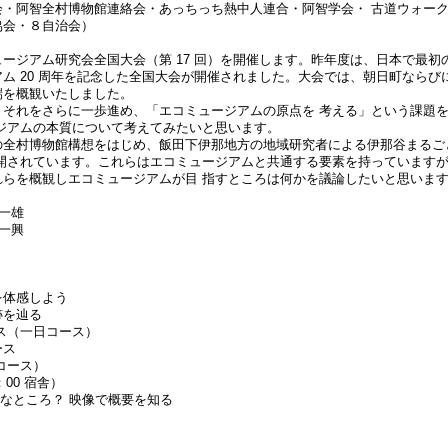
会・阿智全村博物館連絡会・あっちっち熱中人連合・阿智学会・ 古道ウォー
協会・８自治会）
ージアム研究会全国大会（第 17 回）を開催します。昨年度は、日本で最
ム 20 周年を記念した全国大会が開催されました。大会では、朝日町ならび
端を概観いたしました。
、それをさらに一歩進め、「エコミュージアムの原点を 考える」という課題
ジアムの本質について考えてみたいと思います。
の全村博物館構想をはじめ、飯田下伊那地方の地域研究者による伊那谷まるご
開されています。これらはエコミュージアムと共通する要素を持っていますが
れらを概観しエコミュージアムが目 指すところは何かを議論したいと思いま
一雄
一興
を体感しよう
跡を辿る
ス（一日コース）
ース
コース）
00 宿舎）
んなところ？ 映像で概要を知る