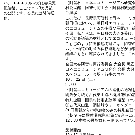
（阿智村・日本エコミュージアム研究
い。 ▲▲▲メルマガは会員宛
村公民館・阿智村商工会・阿智村観光
配信後、ここで２～3カ月後
ご挨拶
の公開です。会員には随時送
このたび、長野県阿智村で日本エコミュ
信。
朝日町において、朝日町エコミュージア
のエコミュージアムの多様な展開の一
今回、私たちは、朝日町の大会を受け
の活動を議論の材料としてエコミュ ー
ご存じのように開催地周辺には、阿智
ム、中仙道の町並み保存運動などが 展
経緯のもとに運営されてきました。こ
す。
全国大会阿智村実行委員会 大会長 岡庭
日本エコミュージアム研究会 会長 大原
スケジュール・会場・行事の内容
10 月 22 日（土）
9：00
・阿智エコミュージアムの進化の過程
明治から続く古代東山道の復興運動の
特別企画：国県村指定史跡等 遠望コー
①古代東山道・網掛峠ウォーキングコ
(１日目朝からの参加者のみの特別企画
（朝 9 時に昼神温泉駐車場に集合～16：
12：30 中央公民館ロビー 阿智ってど
———————————
受付開始