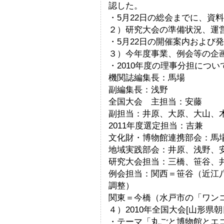
認した。
・5月22日の総会までに、資
２）研究大会の準備状況、運
・5月22日の開催案内および
３）今年度事業、例会等の企
・2010年度の理事分担につ
機関誌編集長：馬場
副編集長：浅野
全国大会 主担当：安藤
副担当：井原、大原、大山、
2011年度選定担当：吉兼
文化財・博物館連携部会：馬
地域実践部会：井原、浅野、
研究大会担当：三橋、笹谷、
例会担当：関西＝笹谷（近江
調整）
関東＝今橋（水戸市の「ワン
４）2010年全国大会[山形県
・テーマ「丸ごと博物館とエ