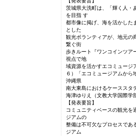
【発表要旨】
茨城県大洗町は、「輝く人・
を目指 す
都市像に掲げ、海を活かした
とした
観光ボランティアが、地元の
繋ぐ街
歩きルート『ワンコインツア
視点で地
域資源を活かすエコミュージ
６）「エコミュージアムから
沖縄県
南大東島におけるケーススタ
海津ゆりえ（文教大学国際学
【発表要旨】
コミュニティベースの観光を
ジアムの
整備は不可欠なプロセスであ
ジアム