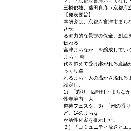
２）「京都府宮津おもてなし
三橋俊雄、藤田真彦（京都府
【発表要旨】
本研究は、京都府宮津市まち
させ
る魅力的な景観の保全、創造
伝わる
宮津まちなか」を醸成してい
まち・ 時
代を超えて受け継がれる逸話
っくり巡
れるまち・人の温かさ溢れる
設定し、
1）「彩り」四軒町・まちな
性寺境内・大
道芸フェスタ、3）「潮の香
ど、14のまちな
か活性化案を提示した。
３）「コミュニティ放送とエ