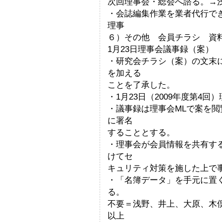
次回理事会・総会へ諮る。→
・会誌編集作業を業者代行で
理事
６）その他 会員チラシ 資
1月23日理事会議事録（案）
・研究会チラシ（案）の文末
を加える
ことを了承した。
・1月23日（2009年度第4
・議事録は理事会MLで案を
に署名
することとする。
・理事会が会員情報を共有す
けてセ
キュリティ対策を施した上で
・「名簿データ」を手元に置
る。
不要＝浅野、井上、大原、木
以上