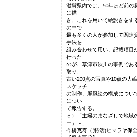
滋賀県内では、50年ほど前
に描
き、これを用いて絵説きをす
の中で
最も多くの人が参加して関連
手法を
組み合わせて用い、記載項目
行った
のが、草津市渋川の事例であ
取り、
古い200点の写真や10点の大
スケッチ
の制作、屏風絵の構成につい
につい
て報告する。
５）「主婦のまなざしで地域
ー」～」
今橋克寿（(特活)ヒマラヤ保