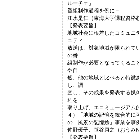
ルーチェ」
番組制作過程を例に－」
江水是仁（東海大学課程資格
【発表要旨】
地域社会に根差したコミュニ
ニティ
放送は、対象地域が限られて
の番
組制作が必要となってくるこ
や自
然、他の地域と比べると特徴
し、調
査し、その成果を発表する媒
程を
取り上げ、エコミュージアム
４）「地域の記憶を統合的に
の「風景の記憶絵」事業を事
仲野優子、笹谷康之（おうみ
【発表要旨】