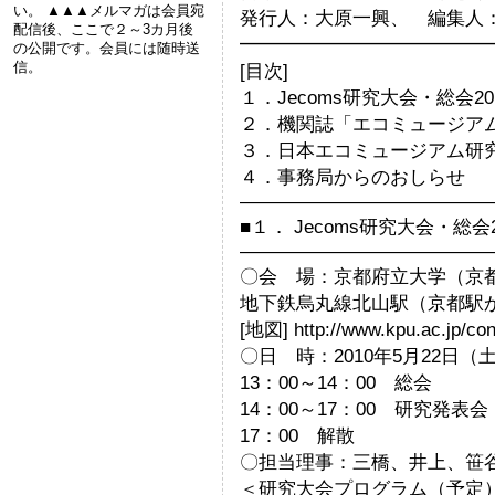
い。 ▲▲▲メルマガは会員宛
発行人：大原一興、 編集人
配信後、ここで２～3カ月後
━━━━━━━━━━━━━
の公開です。会員には随時送
信。
[目次]
１．Jecoms研究大会・総会20
２．機関誌「エコミュージア
３．日本エコミュージアム研究
４．事務局からのおしらせ
—————————————
■１． Jecoms研究大会・総会
—————————————
〇会 場：京都府立大学（京都
地下鉄烏丸線北山駅（京都駅か
[地図] http://www.kpu.ac.jp/co
〇日 時：2010年5月22日（
13：00～14：00 総会
14：00～17：00 研究発表会
17：00 解散
〇担当理事：三橋、井上、笹
＜研究大会プログラム（予定