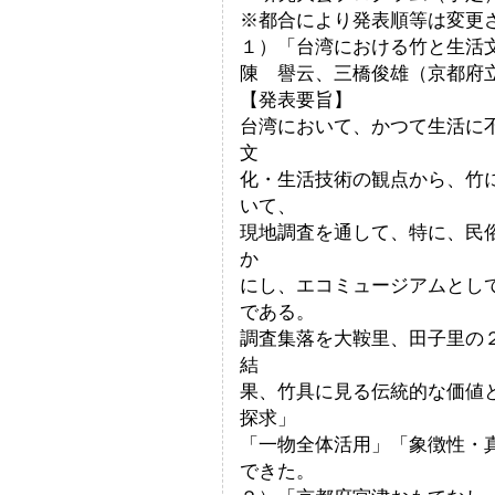
※都合により発表順等は変更
１）「台湾における竹と生活
陳 譽云、三橋俊雄（京都府
【発表要旨】
台湾において、かつて生活に
文
化・生活技術の観点から、竹
いて、
現地調査を通して、特に、民
か
にし、エコミュージアムとし
である。
調査集落を大鞍里、田子里の
結
果、竹具に見る伝統的な価値
探求」
「一物全体活用」「象徴性・
できた。