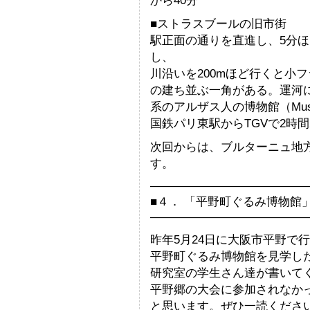
から40分
■ストラスブールの旧市街
駅正面の通りを直進し、5分ほどに
し、
川沿いを200mほど行くと小フラ
の建ち並ぶ一角がある。運河
系のアルザス人の博物館（Musee
国鉄パリ東駅からTGVで2時間
次回からは、ブルターニュ地
す。
—————————————
■４． 「平野町ぐるみ博物館
—————————————
昨年5月24日に大阪市平野で行
平野町ぐるみ博物館を見学し
研究室の学生さん達が書いて
平野郷の大会に参加されなか
と思います。ぜひ一読くださ