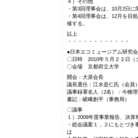
４）その他
・第3回理事会は、10月2日
・第4回理事会は、12月を目
催する。
以上
・・・・・・・・・・・・
●日本エコミュージアム研究会
〇日時 2010年５月２２日
〇会場 京都府立大学
開会：大原会長
議長選任：江水是仁氏（会員
議事録署名人（2名）：今橋
書記：嵯峨創平（事務局）
〇議事
１）2009年度事業報告、決
・総会議案１，２にもとづき
は