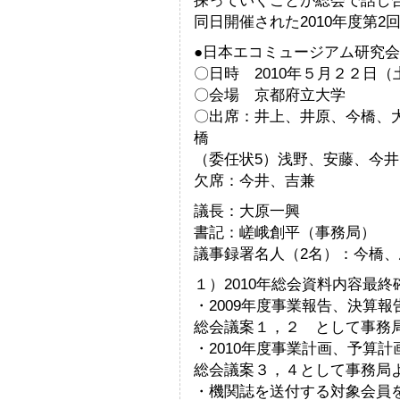
探っていくことが総会で話し
同日開催された2010年度第
●日本エコミュージアム研究会
〇日時 2010年５月２２日
〇会場 京都府立大学
〇出席：井上、井原、今橋、
橋
（委任状5）浅野、安藤、今
欠席：今井、吉兼
議長：大原一興
書記：嵯峨創平（事務局）
議事録署名人（2名）：今橋、
１）2010年総会資料内容最
・2009年度事業報告、決算
総会議案１，２ として事務
・2010年度事業計画、予算
総会議案３，４として事務局
・機関誌を送付する対象会員