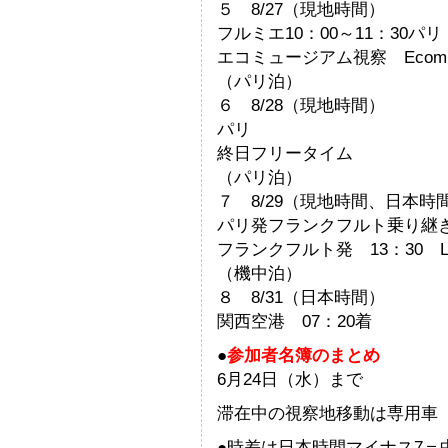
５ 8/27（現地時間）
フルミエ10：00～11：30パ
エコミュージアム視察 Ecomuse
（パリ泊）
６ 8/28（現地時間）
パリ
終日フリータイム
（パリ泊）
７ 8/29（現地時間、日本時間
パリ発フランクフルト乗り継
フランクフルト発 13：30 LH
（機中泊）
８ 8/31（日本時間）
関西空港 07：20着
●
参加者名簿のまとめ
6月24日（水）まで
滞在中の視察地移動は専用車
●時差は日本時間マイナス7＝