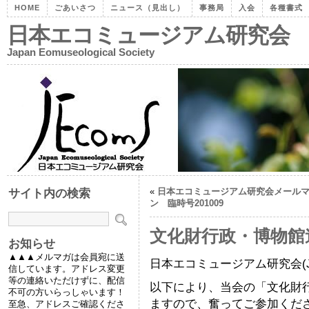
HOME
ごあいさつ
ニュース（見出し）
事務局
入会
各種書式
日本エコミュージアム研究会
Japan Eomuseological Society
«
日本エコミュージアム研究会メール
サイト内の検索
ン 臨時号201009
文化財行政・博物館
お知らせ
▲▲▲メルマガは会員宛に送
日本エコミュージアム研究会(J
信しています。アドレス変更
等の連絡いただけずに、配信
以下により、当会の「文化財
不可の方いらっしゃいます！
ますので、奮ってご参加くだ
至急、アドレスご確認くださ