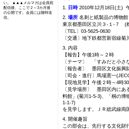
い。 ▲▲▲メルマガは会員宛
1.
日時
2010年12月18日(土
配信後、ここで２～3カ月後
の公開です。会員には随時送
2.
場所
名刺と紙製品の博物館
信。
東京都墨田区立川３-１-７ (
〔TEL〕03-5625-0630
〔交通〕地下鉄都営新宿線菊
3. 内容
【報告】午後1時～２時
〔テーマ〕 「すみだと小さ
〔報告者〕 墨田区文化振興
〔司会・進行〕馬場憲一(JECO
【現地見学】午後２時～4時3
〔見学場所〕 墨田区内にあ
料館」(菊川1-5-3)、「桐の博
1-1-7)
を見学します。ＪＲ総武線両
4. 開催趣旨
この部会は、先行する文化財