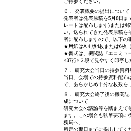
ご持参ください。
６． 発表概要の提出について
発表者は発表原稿を5月8日までに
レートは配布します)または
い。送られてきた発表原稿を
者に配布しますので、以下の
★用紙はA４版4枚または6枚
★書式は、機関誌『エコミュー
×37行×２段で見やすく印字
７． 研究大会当日の持参資料
当日、会場での持参資料配布
で、あらかじめ十分な枚数を
８． 研究大会終了後の機関
成について
研究大会の議論等を踏まえて
ます。この場合も執筆要項に
務局へ、
所定の期日までに提出してく