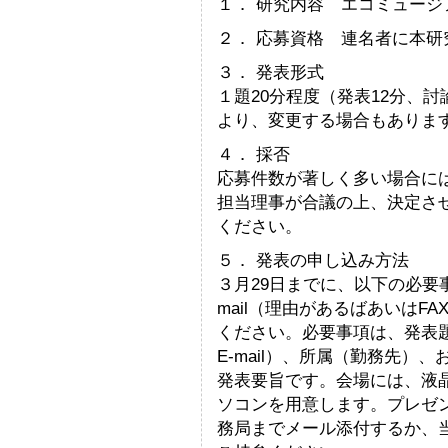
１． 研究内容 エコミュージ
２． 応募資格 連名者に本
３． 発表形式
１題20分程度（発表12分、
より、変更する場合もありま
４． 採否
応募件数が著しく多い場合に
担当理事が合議の上、決定さ
ください。
５． 発表の申し込み方法
３月29日までに、以下の必要
mail（理由があるばあいはF
ください。必要事項は、発表題
E-mail）、所属（勤務先）
発表要旨です。会場には、液晶
ソコンを用意します。プレゼンテ
務局までメール添付するか、当