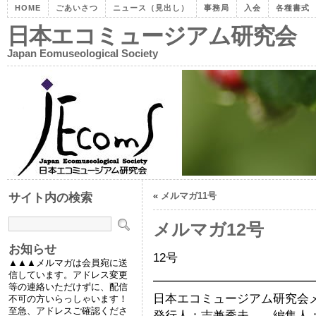
HOME
ごあいさつ
ニュース（見出し）
事務局
入会
各種書式
日本エコミュージアム研究会
Japan Eomuseological Society
«
メルマガ11号
サイト内の検索
メルマガ12号
お知らせ
12号
▲▲▲メルマガは会員宛に送
信しています。アドレス変更
━━━━━━━━━━━━━
等の連絡いただけずに、配信
日本エコミュージアム研究会メー
不可の方いらっしゃいます！
至急、アドレスご確認くださ
発行人：吉兼秀夫 、編集人