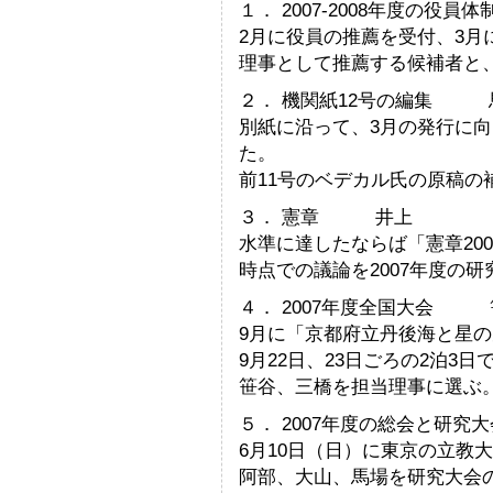
１． 2007-2008年度の
2月に役員の推薦を受付、3月
理事として推薦する候補者と
２． 機関紙12号の編集 
別紙に沿って、3月の発行に
た。
前11号のベデカル氏の原稿の
３． 憲章 井上
水準に達したならば「憲章20
時点での議論を2007年度の
４． 2007年度全国大会 
9月に「京都府立丹後海と星
9月22日、23日ごろの2泊3
笹谷、三橋を担当理事に選ぶ
５． 2007年度の総会と研究大
6月10日（日）に東京の立教
阿部、大山、馬場を研究大会