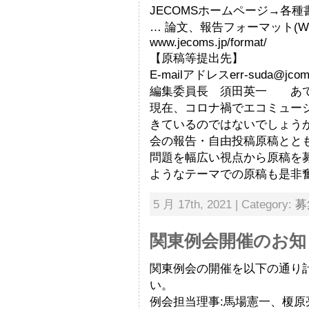
JECOMSホームページ→各
… 論文、報告フォーマット(W
www.jecoms.jp/format/
【原稿等提出先】
E-mailアドレスerr-suda@jcom.
編集委員長 須田英一 あ
現在、コロナ禍でエコミュー
きているのではないでしょう
会の報告・自由投稿原稿ととも
問題を幅広い視点から原稿を
ようなテーマでの原稿も是非
5 月 17th, 2021 | Category:
募
関東例会開催のお知
関東例会の開催を以下の通り
い。
例会担当理事:馬場憲一、榎原