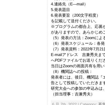
4.連絡先（E―mail）
5.発表題目
6.発表要旨（200文字程度）
を記載して送付ください。
※プログラムの都合上、応募
がありますので、あらかじめ
（5）発表の方法：Zoomに
（6）発表スケジュール：各発
（7）発表資料：2022年7月2
E-mailアドレス 吉兼秀夫まで h_
へPDFファイルでお送りくだ
当日はZoomの画面共有を用
（8）機関誌への投稿：
発表者には、後日、機関誌『
告として投稿していただきま
研究大会への参加の申込みは
（担当理事：吉兼秀夫）
6 月 7th, 2022 | Category:
募