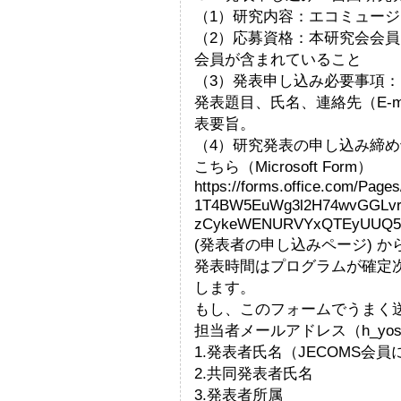
（1）研究内容：エコミュー
（2）応募資格：本研究会会
会員が含まれていること
（3）発表申し込み必要事項：
発表題目、氏名、連絡先（E-m
表要旨。
（4）研究発表の申し込み締め切
こちら（Microsoft Form）
https://forms.office.com/Pag
1T4BW5EuWg3l2H74wvGGLvr
zCykeWENURVYxQTEyUUQ5
(発表者の申し込みページ) 
発表時間はプログラムが確定
します。
もし、このフォームでうまく
担当者メールアドレス（h_yoshik
1.発表者氏名（JECOMS会員
2.共同発表者氏名
3.発表者所属