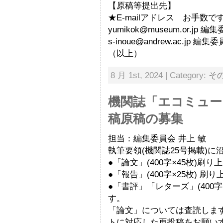
【原稿等提出先】
★E-mailアドレス お手
yumikok@museum.or.j
s-inoue@andrew.ac.jp 
（以上）
8 月 1st, 2024 | Category:
そ
機関誌「エコミュー
稿原稿の募集
担当：編集委員会 井上 敏
執筆要領(機関誌25号掲載)に
●「論文」(400字×45枚)刷り
●「報告」(400字×25枚) 刷
●「書評」「レターズ」(400
す。
「論文」については査読しま
トに対応した再投稿をお願い