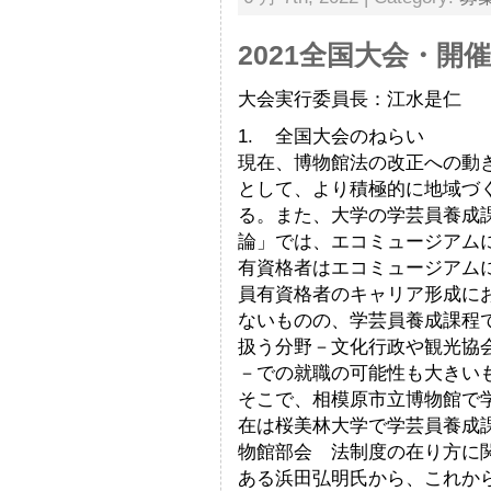
2021全国大会・開
大会実行委員長：江水是仁
1. 全国大会のねらい
現在、博物館法の改正への動
として、より積極的に地域づ
る。また、大学の学芸員養成
論」では、エコミュージアム
有資格者はエコミュージアム
員有資格者のキャリア形成に
ないものの、学芸員養成課程
扱う分野－文化行政や観光協
－での就職の可能性も大きい
そこで、相模原市立博物館で
在は桜美林大学で学芸員養成
物館部会 法制度の在り方に
ある浜田弘明氏から、これか