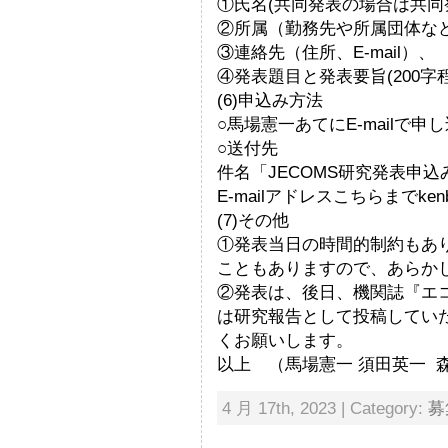
①氏名(共同発表の場合は共同
②所属（勤務先や所属団体な
③連絡先（住所、E-mail）、
④発表題目と発表要旨(200字
(6)申込み方法
○馬場憲一あてにE-mailで
○送付先
件名「JECOMS研究発表申込
E-mailアドレスこちらまでkenbab
(7)その他
①発表当日の時間的制約もあ
こともありますので、あらか
②発表は、後日、機関誌『エ
は研究報告として投稿してい
くお願いします。
以上 （馬場憲一 須田英一 
4 月 17th, 2023 | Category:
募