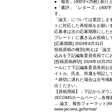
●「報告」(400字×25枚) 刷
●「書評」「レターズ」(400
す。
「論文」については査読しま
トに対応した再投稿をお願い
応募者は次の応募期限にしたが
プレート）に書き込み投稿し
[応募期限] 2024年8月31日
投稿原稿の種別(例えば「論文
込みを下記編集委員長宛てに
[投稿原稿締切] 2024年10
ールにて下記編集委員長宛お
イトル、氏名、所属を明記して
＊締切に遅れた場合は次号掲載
出ください。
【原稿用紙】：下記からダウ
JECOMSホームページ→各
… 論文、報告フォーマット(W
www.jecoms.jp/format/