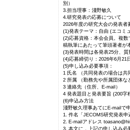
別）
3.担当理事：淺野敏久
4.研究発表の応募について
2026年度の研究大会の発表
(1)発表テーマ：自由 (エコ
(2)応募資格：本会会員。複
稿執筆にあたって筆頭著者が
(3)発表時間は各発表25分、質
(4)応募締切り：2026年6月21
(5)申し込み必要事項：
1 氏名 （共同発表の場合は
2 所属 （勤務先や所属団体な
3 連絡先（住所、E-mail）
4 発表題目と発表要旨 (200字
(6)申込み方法
淺野敏久理事あてにE-mail
1. 件名「JECOMS研究発表
2. E-mailアドレス toasano@hi
3. 本文に，上記の申し込み