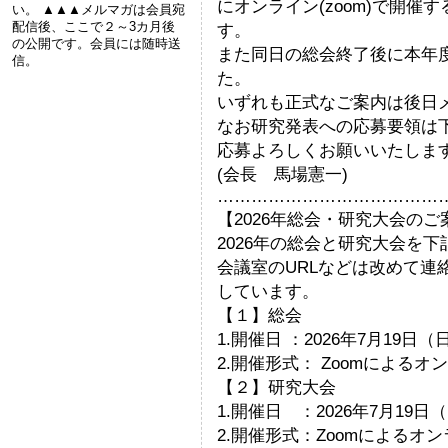
にオンライン(zoom)で開
い。 ▲▲▲メルマガは会員宛
配信後、ここで２～3カ月後
す。
の公開です。会員には随時送
また同日の総会終了後に本年
信。
た。
いずれも正式なご案内は後日
なお研究発表への応募要領は
応募よろしくお願いいたしま
(会長 馬場憲一)
…………………………………
【2026年総会・研究大会の
2026年の総会と研究大会を
会議室のURLなどは改めて連
しています。
【１】総会
1.開催日 ：2026年7月19日
2.開催形式： Zoomによる
【２】研究大会
1.開催日 ：2026年7月19日（
2.開催形式：Zoomによるオ