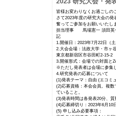
2023 研究大会・
皆様お変わりなくお過ごしの
さて2023年度の研究大会の
奮ってご参加をお願いいたし
担当理事 馬場憲一 須田英
記
1.開催日：2023年7月22日（
2.大会会場：法政大学・市ヶ
東京都新宿区市谷田町2-15-2
3.開催形式：会場での対面とZ
※ただし発表者は会場に参集
4.研究発表の応募について
(1)発表テーマ：自由 (エコ
(2)応募資格：本会会員。複
ていること。
(3)発表時間は各発表20分、質
(4)応募締切り：2023年6月10日
(5) 申し込み必要事項：