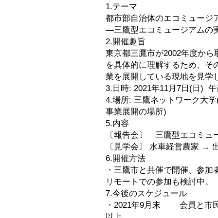
1.テーマ
都市部自治体のエコミュージ
―三鷹型エコミュージアムの
2.開催趣旨
東京都三鷹市が2002年度か
を具体的に理解するため、そ
業を展開している現地を見学
3.日時: 2021年11月7日(
4.場所: 三鷹ネットワーク大
事業展開の場所)
5.内容
〔報告会〕 三鷹型エコミュ
〔見学会〕 水車経営農家 → 
6.開催方法
・三鷹市と共催で開催、参加
リモートでの参加も検討中。
7.今後のスケジュール
・2021年9月末 会員と市
以上