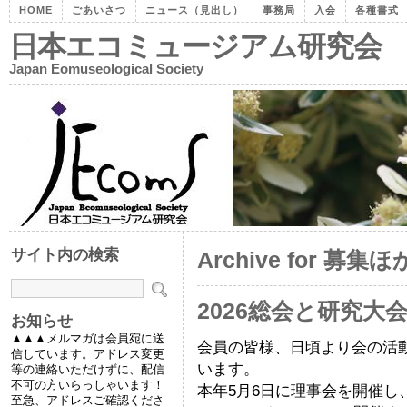
HOME
ごあいさつ
ニュース（見出し）
事務局
入会
各種書式
日本エコミュージアム研究会
Japan Eomuseological Society
サイト内の検索
Archive for 募集ほ
2026総会と研究大
お知らせ
▲▲▲メルマガは会員宛に送
会員の皆様、日頃より会の活
信しています。アドレス変更
います。
等の連絡いただけずに、配信
不可の方いらっしゃいます！
本年5月6日に理事会を開催し、
至急、アドレスご確認くださ