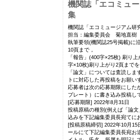
機関誌「エコミュー
集
機関誌「エコミュージアム研究
担当：編集委員会 菊地直樹
執筆要領(機関誌25号掲載)に沿
10頁まで，
「報告」(400字×25枚) 刷
字×10枚)刷り上がり2頁まで
「論文」については査読しま
トに対応した再投稿をお願い
応募者は次の応募期限にしたが
プレート）に書き込み投稿し
[応募期限] 2022年8月31日
投稿原稿の種別(例えば「論文
込みを下記編集委員長宛てに
[投稿原稿締切] 2022年10
ールにて下記編集委員長宛お
イトル，氏名，所属を明記して