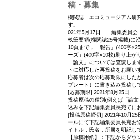
稿・募集
機関誌「エコミュージアム研究
す。
021年5月17日 編集委員
執筆要領(機関誌25号掲載)に沿
10頁まで，「報告」(400字×
ーズ」(400字×10枚)刷り
「論文」については査読しま
トに対応した再投稿をお願い
応募者は次の応募期限にしたが
プレート）に書き込み投稿し
[応募期限] 2021年8月25日
投稿原稿の種別(例えば「論文
込みを下記編集委員長宛てに
[投稿原稿締切] 2021年10
ールにて下記編集委員長宛お
イトル，氏名，所属を明記して
【原稿用紙】：下記からダウ