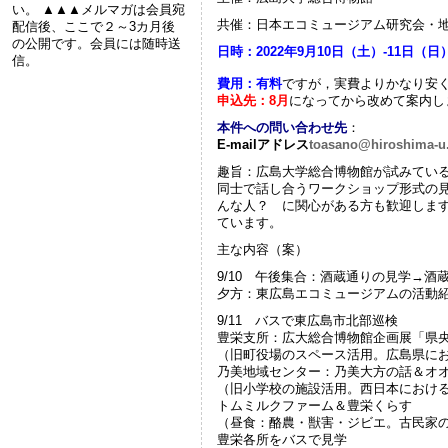
い。 ▲▲▲メルマガは会員宛
共催：日本エコミュージアム研究会・
配信後、ここで２～3カ月後
の公開です。会員には随時送
日時：2022年9月10日（土）-11日（日
信。
費用：有料
ですが，実費よりかなり安
申込先：8月
になってから改めて案内し
本件への問い合わせ先
：
E-mailアドレス
toasano@hiroshima-u.
趣旨：広島大学総合博物館が試みてい
同士で話し合うワークショップ形式の
んな人？ に関心がある方も歓迎しま
ています。
主な内容（案）
9/10 午後集合：酒蔵通りの見学→
夕方：東広島エコミュージアムの活動
9/11 バスで東広島市北部巡検
豊栄支所：広大総合博物館企画展「県
（旧町役場のスペース活用。広島県に
乃美地域センター：乃美大方の話＆オ
（旧小学校の施設活用。西日本におけ
トムミルクファーム＆豊栄くらす
（昼食：酪農・獣害・ジビエ。古民家
豊栄各所をバスで見学