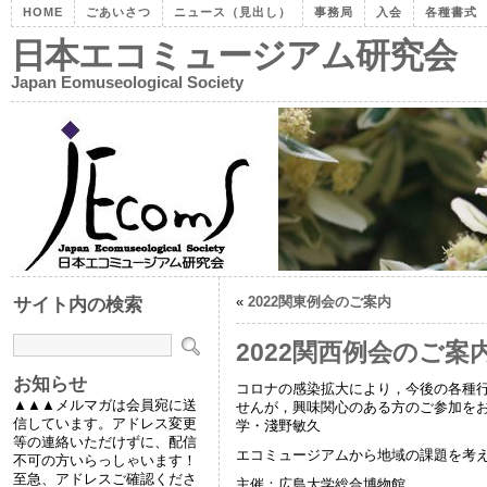
HOME
ごあいさつ
ニュース（見出し）
事務局
入会
各種書式
日本エコミュージアム研究会
Japan Eomuseological Society
«
2022関東例会のご案内
サイト内の検索
2022関西例会のご案
お知らせ
コロナの感染拡大により，今後の各種
▲▲▲メルマガは会員宛に送
せんが，興味関心のある方のご参加
信しています。アドレス変更
学・淺野敏久
等の連絡いただけずに、配信
エコミュージアムから地域の課題を考
不可の方いらっしゃいます！
至急、アドレスご確認くださ
主催：広島大学総合博物館