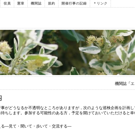
役員
憲章
機関誌
規約
開催行事の記録
＊リンク
機関誌「エ
内
行事がどうなるか不透明なところがありますが，次のような巡検企画を計画し
をお待ちします。参加する可能性のある方，予定を開けておいていた
える―見て・聞いて・歩いて・交流する―