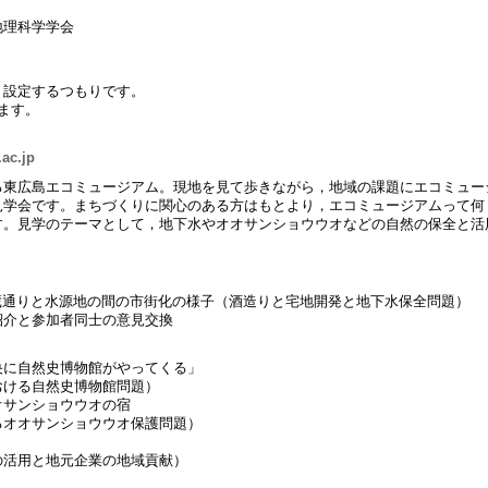
地理科学学会
）
く設定するつもりです。
ます。
ac.jp
る東広島エコミュージアム。現地を見て歩きながら，地域の課題にエコミュー
見学会です。まちづくりに関心のある方はもとより，エコミュージアムって何
す。見学のテーマとして，地下水やオオサンショウウオなどの自然の保全と活
酒蔵通りと水源地の間の市街化の様子（酒造りと宅地開発と地下水保全問題）
紹介と参加者同士の意見交換
央に自然史博物館がやってくる」
おける自然史博物館問題）
オサンショウウオの宿
るオオサンショウウオ保護問題）
の活用と地元企業の地域貢献）